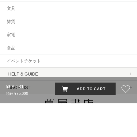
文具
雑貨
家電
食品
イベントチケット
HELP & GUIDE
¥68,181
SHOP LIST
ADD TO CART
税込 ¥75,000
蔦屋書店ポータルサイト
はこちら