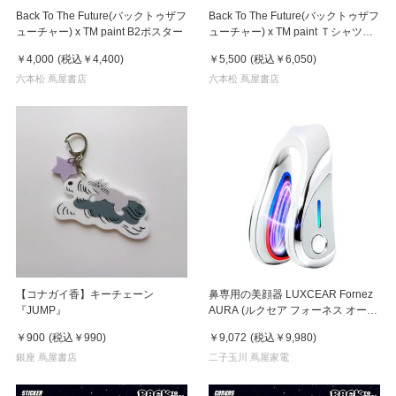
Back To The Future(バックトゥザフ
Back To The Future(バックトゥザフ
ューチャー) x TM paint B2ポスター
ューチャー) x TM paint Ｔシャツ
Marty(マーティ) & Doc(ドク)
￥4,000
(税込
￥4,400
)
￥5,500
(税込
￥6,050
)
六本松 蔦屋書店
六本松 蔦屋書店
【コナガイ香】キーチェーン
鼻専用の美顔器 LUXCEAR Fornez
『JUMP』
AURA (ルクセア フォーネス オー
ラ)2026年新型モデル【美顔器】
￥900
(税込
￥990
)
￥9,072
(税込
￥9,980
)
銀座 蔦屋書店
二子玉川 蔦屋家電