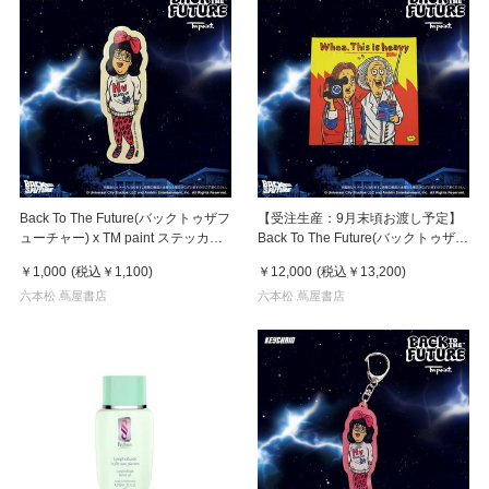
Back To The Future(バックトゥザフ
【受注生産：9月末頃お渡し予定】
ューチャー) x TM paint ステッカー
Back To The Future(バックトゥザフ
Linda(リンダ)
ューチャー) x TM paint キャンバス
￥1,000
(税込
￥1,100
)
￥12,000
(税込
￥13,200
)
Marty & Doc(マーティ＆ドク)
六本松 蔦屋書店
六本松 蔦屋書店