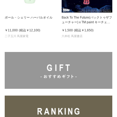
ポール・シェリー ハーバルオイル
Back To The Future(バックトゥザフ
ューチャー) x TM paint キーチェー
ン Linda(リンダ)
￥11,000
(税込
￥12,100
)
￥1,500
(税込
￥1,650
)
二子玉川 蔦屋家電
六本松 蔦屋書店