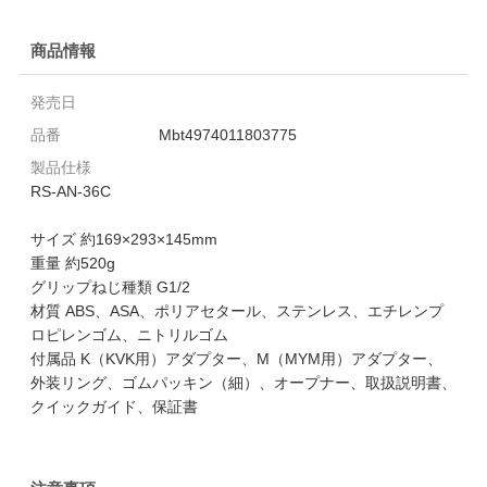
商品情報
発売日
品番
Mbt4974011803775
製品仕様
RS-AN-36C
サイズ 約169×293×145mm
重量 約520g
グリップねじ種類 G1/2
材質 ABS、ASA、ポリアセタール、ステンレス、エチレンプ
ロピレンゴム、ニトリルゴム
付属品 K（KVK用）アダプター、M（MYM用）アダプター、
外装リング、ゴムパッキン（細）、オープナー、取扱説明書、
クイックガイド、保証書