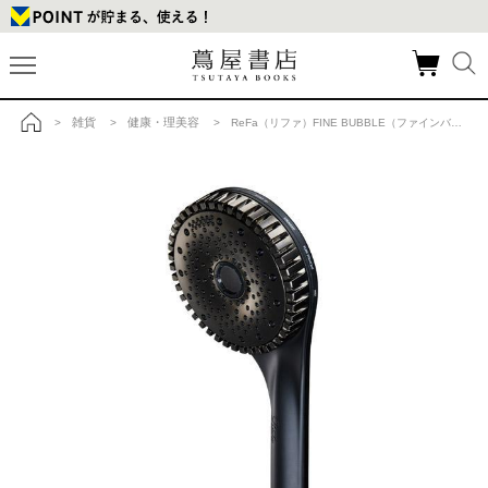
雑貨
健康・理美容
>
>
> ReFa（リファ）FINE BUBBLE（ファインバブル）シャワーヘッド DIA150 ブラックの商品詳細
トップ