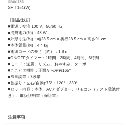
製品仕様
SF-T151(W)
【製品仕様】
■電源：交流 100 V、50/60 Hz
■消費電力(約)：43 W
■外形寸法(約)：幅28.5 cm × 奥行28.5 cm × 高さ91 cm
■本体質量(約)：4.4 kg
■電源コードの長さ（約）：1.8 m
■ON/OFFタイマー：1時間、2時間、4時間、6時間
■モード：送風、リズム、おやすみ、ターボ
■ここピタ機能：正面から左右165°
■風量調節：7段階
■首振り：左右(自動):75°・120°・330°
■セット内容：本体、ACアダプター、リモコン（テスト電池付
き）、取扱説明書（保証書）
注意事項