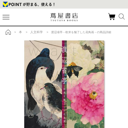
本
人文科学
>
>
> 渡辺省亭－欧米を魅了した花鳥画－の商品詳細
トップ