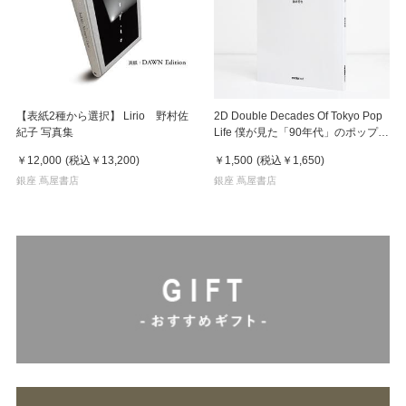
【表紙2種から選択】 Lirio 野村佐
2D Double Decades Of Tokyo Pop
紀子 写真集
Life 僕が見た「90年代」のポップカ
ルチャー 鈴木哲也（著）
￥12,000
(税込
￥13,200
)
￥1,500
(税込
￥1,650
)
銀座 蔦屋書店
銀座 蔦屋書店