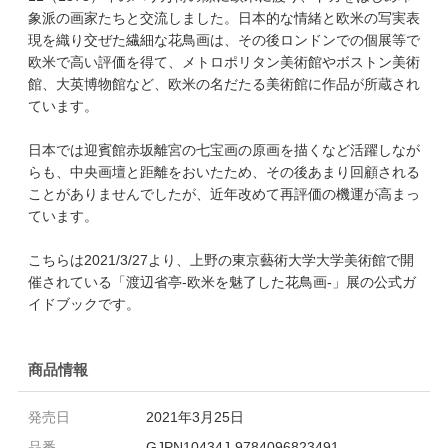
象派の画家たちと交流しました。日本的な情緒と欧米の写実表
現を織り交ぜた繊細な花鳥画は、その後ロンドンでの個展等で
欧米で高い評価を得て、メトロポリタン美術館やボストン美術
館、大英博物館など、欧米の名だたる美術館に作品が所蔵され
ています。
日本では迎賓館赤坂離宮の七宝画の原画を描くなど活躍しなが
らも、中央画壇と距離をおいたため、その後あまり回顧される
ことがありませんでしたが、近年改めて再評価の機運が高まっ
ています。
こちらは2021/3/27より、上野の東京藝術大学大学美術館で開
催されている「渡辺省亭-欧米を魅了した花鳥画-」展の公式ガ
イドブックです。
商品情報
発売日
2021年3月25日
品番
GJPN10434J-9784096823491