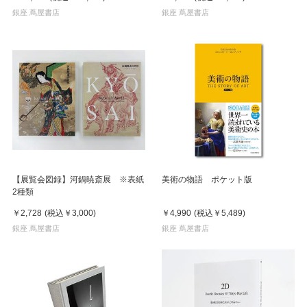
銀座 蔦屋書店
銀座 蔦屋書店
【展覧会図録】河鍋暁斎展 ※表紙
美術の物語 ポケット版
2種類
￥2,728
(税込
￥3,000
)
￥4,990
(税込
￥5,489
)
銀座 蔦屋書店
銀座 蔦屋書店