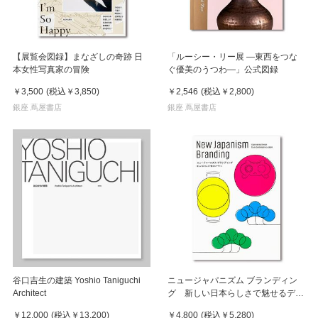
【展覧会図録】まなざしの奇跡 日
「ルーシー・リー展 ―東西をつな
本女性写真家の冒険
ぐ優美のうつわ―」公式図録
￥3,500
(税込
￥3,850
)
￥2,546
(税込
￥2,800
)
銀座 蔦屋書店
銀座 蔦屋書店
谷口吉生の建築 Yoshio Taniguchi
ニュージャパニズム ブランディン
Architect
グ 新しい日本らしさで魅せるデザ
イン
￥12,000
(税込
￥13,200
)
￥4,800
(税込
￥5,280
)