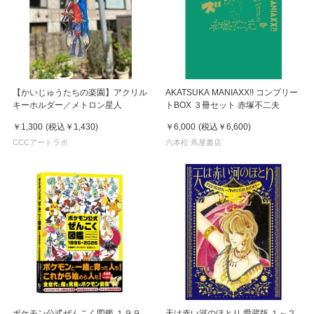
【かいじゅうたちの楽園】アクリル
AKATSUKA MANIAXX!! コンプリー
キーホルダー／メトロン星人
トBOX ３冊セット 赤塚不二夫
￥1,300
(税込
￥1,430
)
￥6,000
(税込
￥6,600
)
CCCアートラボ
六本松 蔦屋書店
ポケモン公式ぜんこく図鑑 １９９
天は赤い河のほとり 愛蔵版 １～２