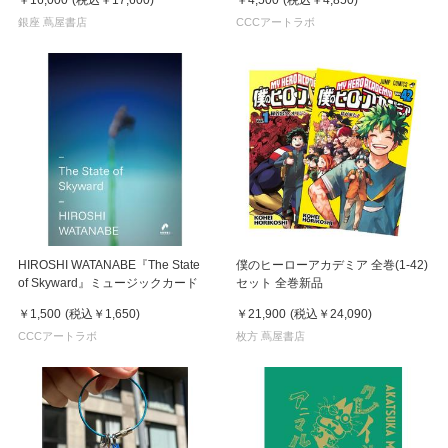
LAMP》 黑山Kathy Lam
銀座 蔦屋書店
CCCアートラボ
HIROSHI WATANABE『The State
僕のヒーローアカデミア 全巻(1-42)
of Skyward』ミュージックカード
セット 全巻新品
￥1,500
(税込
￥1,650
)
￥21,900
(税込
￥24,090
)
CCCアートラボ
枚方 蔦屋書店