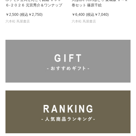
６-２０２６ 元宮秀介＆ワンナップ
巻セット 篠原千絵
￥2,500
(税込
￥2,750
)
￥6,400
(税込
￥7,040
)
六本松 蔦屋書店
六本松 蔦屋書店