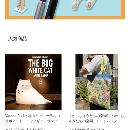
人気商品
Vapour Park x 黒山キャシーラム コ
【かいじゅうたちの楽園】「かいじ
ラボアートトイフィギュアランプ
ゅうたちの楽園」トートバッグ
《THE BIG WHITE CAT WITH
￥16,000
(税込
￥17,600
)
￥4,500
(税込
￥4,850
)