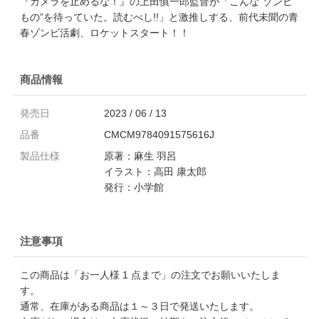
『カメラを止めるな！』の上田慎一郎監督が「こんな”ゾンビ
もの”を待っていた。読むべし!!」と激推しする、前代未聞の青
春ゾンビ活劇、ロケットスタート！！
商品情報
発売日
2023 / 06 / 13
品番
CMCM9784091575616J
製品仕様
原著：麻生 羽呂
イラスト：高田 康太郎
発行：小学館
注意事項
この商品は「お一人様 1 点まで」の注文でお願いいたしま
す。
通常、在庫がある商品は１～３日で発送いたします。