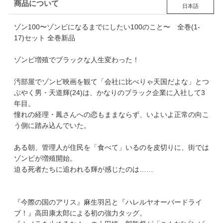
商品について
日本語
ゾン100〜ゾンビになるまでにしたい100のこと〜 全巻(1-
17)セット 全巻新品
ゾンビ増殖でブラックな人生変わった！
汚部屋でゾンビ映画を観て「会社に比べりゃ天国だよな」とつ
ぶやく男・天道輝(24)は、かなりのブラック企業に入社して3
年目。
憧れの経理・鳳さんへの恋もままならず、いよいよ正常の向こ
う側に踏み込んでいた。
ある朝、管理人が住民を「食べて」いるのを皮切りに、街では
ゾンビが増殖開始。
迫る死者たちに追われる輝が感じたのは……
『今際の国のアリス』麻生羽呂と『ハレルヤオーバードライ
ブ！』高田康太郎による初の強力タッグ。