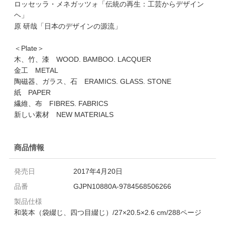
ロッセッラ・メネガッツォ「伝統の再生：工芸からデザイン
ヘ」
原 研哉「日本のデザインの源流」
＜Plate＞
木、竹、漆 WOOD. BAMBOO. LACQUER
金工 METAL
陶磁器、ガラス、石 ERAMICS. GLASS. STONE
紙 PAPER
繊維、布 FIBRES. FABRICS
新しい素材 NEW MATERIALS
商品情報
発売日
2017年4月20日
品番
GJPN10880A-9784568506266
製品仕様
和装本（袋綴じ、四つ目綴じ）/27×20.5×2.6 cm/288ページ