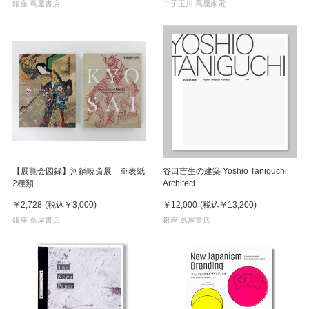
銀座 蔦屋書店
二子玉川 蔦屋家電
【展覧会図録】河鍋暁斎展 ※表紙
谷口吉生の建築 Yoshio Taniguchi
2種類
Architect
￥2,728
(税込
￥3,000
)
￥12,000
(税込
￥13,200
)
銀座 蔦屋書店
銀座 蔦屋書店