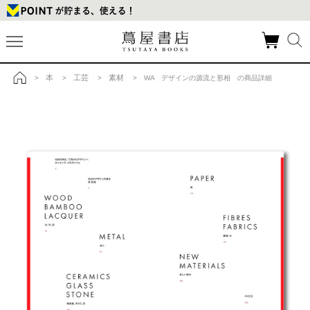
本
工芸
素材
>
>
>
> WA デザインの源流と形相 の商品詳細
トップ