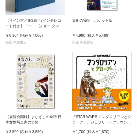
【サイン本／第3刷／7インチレコ
美術の物語 ポケット版
ード付き】「ー・・(チョー タン タ
ン)」 濵本奏 写真集
￥6,364
(税込
￥7,000
)
￥4,990
(税込
￥5,489
)
銀座 蔦屋書店
銀座 蔦屋書店
【展覧会図録】まなざしの奇跡 日
『STAR WARS マンダロリアンとグ
本女性写真家の冒険
ローグー』ジェフリー・ブラウン
(著), とみながあきこ (翻訳)実務教育
￥3,500
(税込
￥3,850
)
￥1,700
(税込
￥1,870
)
出版