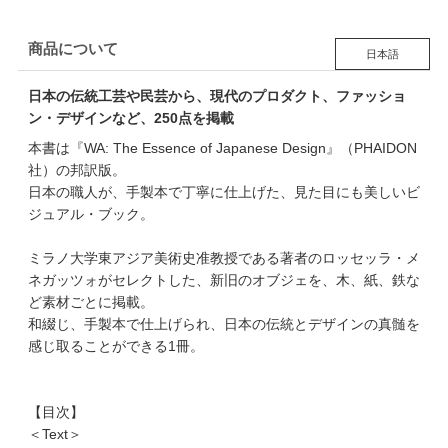
商品について
日本語
日本の伝統工芸や民芸から、現代のプロダクト、ファッショ
ン・デザインなど、250点を掲載
本書は『WA: The Essence of Japanese Design』（PHAIDON
社）の邦訳版。
日本の職人が、手製本で丁寧に仕上げた、見た目にも美しいビ
ジュアル・ブック。
ミラノ大学東アジア美術史准教授である著者のロッセッラ・メ
ネガッツォがセレクトした、新旧のオブジェを、木、紙、鉄な
ど素材ごとに掲載。
和綴じ、手製本で仕上げられ、日本の伝統とデザインの真髄を
感じ取ることができる1冊。
【目次】
＜Text＞