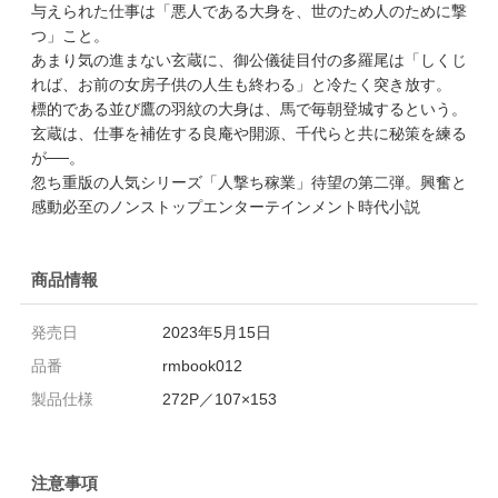
与えられた仕事は「悪人である大身を、世のため人のために撃
つ」こと。
あまり気の進まない玄蔵に、御公儀徒目付の多羅尾は「しくじ
れば、お前の女房子供の人生も終わる」と冷たく突き放す。
標的である並び鷹の羽紋の大身は、馬で毎朝登城するという。
玄蔵は、仕事を補佐する良庵や開源、千代らと共に秘策を練る
が──。
忽ち重版の人気シリーズ「人撃ち稼業」待望の第二弾。興奮と
感動必至のノンストップエンターテインメント時代小説
商品情報
発売日
2023年5月15日
品番
rmbook012
製品仕様
272P／107×153
注意事項