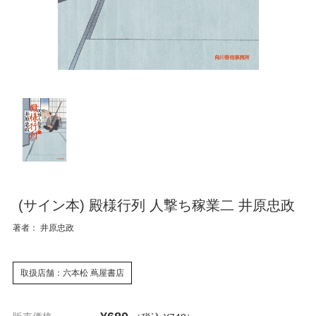
(サイン本) 殿様行列 人撃ち稼業二 井原忠政
著者： 井原忠政
取扱店舗：六本松 蔦屋書店