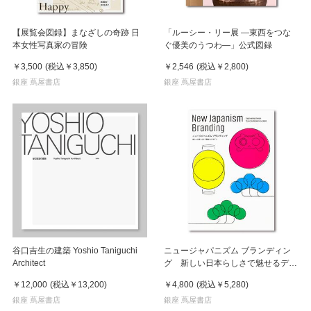
【展覧会図録】まなざしの奇跡 日
「ルーシー・リー展 ―東西をつな
本女性写真家の冒険
ぐ優美のうつわ―」公式図録
￥3,500
(税込
￥3,850
)
￥2,546
(税込
￥2,800
)
銀座 蔦屋書店
銀座 蔦屋書店
谷口吉生の建築 Yoshio Taniguchi
ニュージャパニズム ブランディン
Architect
グ 新しい日本らしさで魅せるデザ
イン
￥12,000
(税込
￥13,200
)
￥4,800
(税込
￥5,280
)
銀座 蔦屋書店
銀座 蔦屋書店