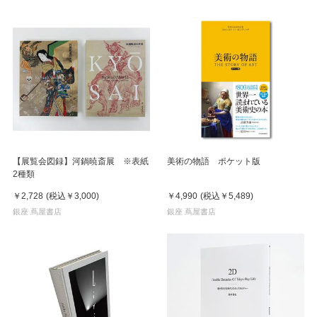
【展覧会図録】河鍋暁斎展 ※表紙
美術の物語 ポケット版
2種類
￥2,728
(税込
￥3,000
)
￥4,990
(税込
￥5,489
)
銀座 蔦屋書店
銀座 蔦屋書店