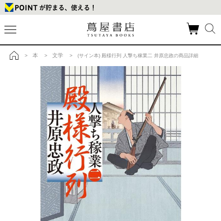
本
文学
>
>
> (サイン本) 殿様行列 人撃ち稼業二 井原忠政の商品詳細
トップ