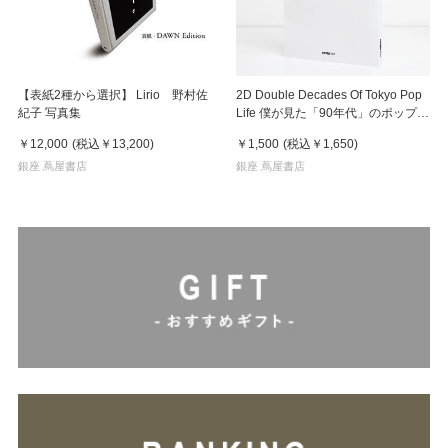
【表紙2種から選択】 Lirio 野村佐
2D Double Decades Of Tokyo Pop
紀子 写真集
Life 僕が見た「90年代」のポップカ
ルチャー 鈴木哲也（著）
￥12,000
(税込
￥13,200
)
￥1,500
(税込
￥1,650
)
銀座 蔦屋書店
銀座 蔦屋書店