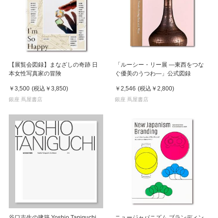
【展覧会図録】まなざしの奇跡 日
「ルーシー・リー展 ―東西をつな
本女性写真家の冒険
ぐ優美のうつわ―」公式図録
￥3,500
(税込
￥3,850
)
￥2,546
(税込
￥2,800
)
銀座 蔦屋書店
銀座 蔦屋書店
谷口吉生の建築 Yoshio Taniguchi
ニュージャパニズム ブランディン