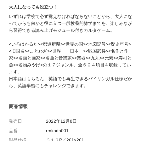
大人になっても役立つ！
いずれは学校で必ず覚えなければならないことから、大人にな
ってからも何かと役に立つ一般教養的雑学までを、楽しみなが
ら習得できる読み上げモジュール付きカルタゲーム。
<いろはかるた><都道府県><世界の国><地図記号><歴史年号>
<旧国名><ことわざ><世界一・日本一><戦国武将><名作と作
家><名画と画家><名曲と音楽家><楽器><九九><元素><寿司と
魚><名物みやげ>の１７ジャンル、全６２４項目を収録してい
ます。
日本語はもちろん、英語でも再生できるバイリンガル仕様だか
ら、英語学習にもチャレンジできます。
商品情報
発売日
2022年12月8日
品番
rmkodo001
製品仕様
３１２P／261×261