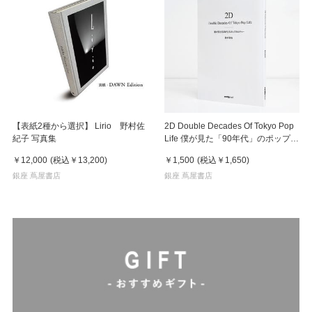
【表紙2種から選択】 Lirio 野村佐
2D Double Decades Of Tokyo Pop
紀子 写真集
Life 僕が見た「90年代」のポップカ
ルチャー 鈴木哲也（著）
￥12,000
(税込
￥13,200
)
￥1,500
(税込
￥1,650
)
銀座 蔦屋書店
銀座 蔦屋書店