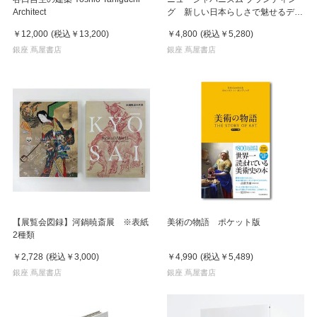
Architect
グ 新しい日本らしさで魅せるデザ
イン
￥12,000
(税込
￥13,200
)
￥4,800
(税込
￥5,280
)
銀座 蔦屋書店
銀座 蔦屋書店
【展覧会図録】河鍋暁斎展 ※表紙
美術の物語 ポケット版
2種類
￥2,728
(税込
￥3,000
)
￥4,990
(税込
￥5,489
)
銀座 蔦屋書店
銀座 蔦屋書店