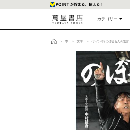
カテゴリー
美
本
文学
>
>
> (サイン本) のぼせもんの遺言
トップ
本
映
楽
文
雑