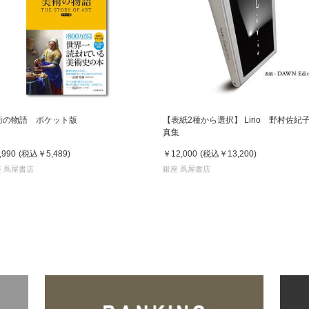
術の物語 ポケット版
【表紙2種から選択】 Lirio 野村佐紀子
真集
,990
(税込
￥5,489
)
￥12,000
(税込
￥13,200
)
 蔦屋書店
銀座 蔦屋書店