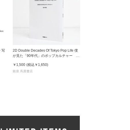
 写
2D Double Decades Of Tokyo Pop Life 僕
が見た「90年代」のポップカルチャー 鈴
木哲也（著）
￥1,500
(税込
￥1,650
)
銀座 蔦屋書店