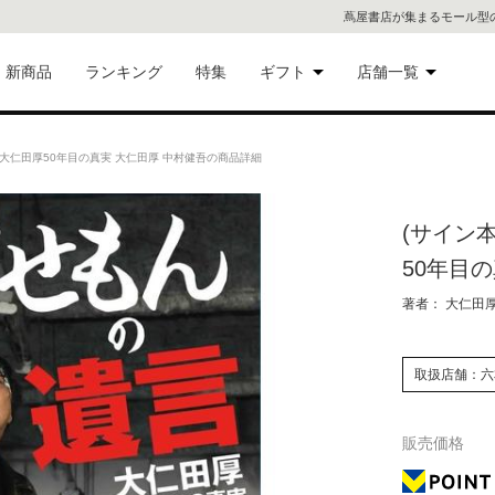
蔦屋書店が集まるモール型
新商品
ランキング
特集
ギフト
店舗一覧
二子
術品
ギフトにおすすめ
 大仁田厚50年目の真実 大仁田厚 中村健吾の商品詳細
蔦屋
eギフト
(サイン
代官
50年目
屋書
像・音
著者： 大仁田厚
銀座
取扱店舗：六
書店
具
販売価格
六本
貨
屋書