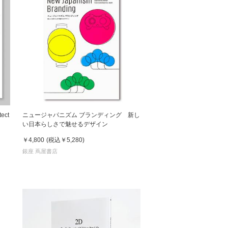
ect
ニュージャパニズム ブランディング 新し
い日本らしさで魅せるデザイン
￥4,800
(税込
￥5,280
)
銀座 蔦屋書店