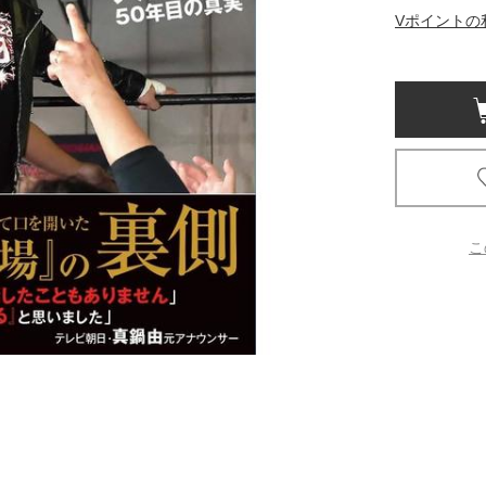
Vポイントの
京都
電
書店
品
京都
蔦屋
ギフト
こ
梅田
書店
枚方
書店
広島