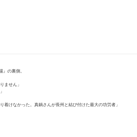
書店
六本
屋書
劇場』の裏側。
りません」
」
り着けなかった。真鍋さんが長州と結び付けた最大の功労者」