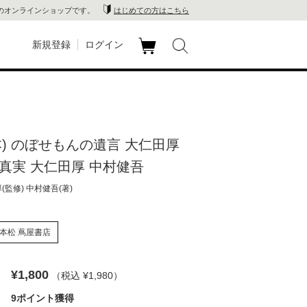
のオンラインショップです。
はじめての方はこちら
新規登録
ログイン
カ
玉川
ート
家電
本) のぼせもんの遺言 大仁田厚
山 蔦
の真実 大仁田厚 中村健吾
店
(監修) 中村健吾(著)
 蔦屋
本松 蔦屋書店
¥1,800
（税込 ¥1,980
）
木 蔦
9ポイント獲得
店