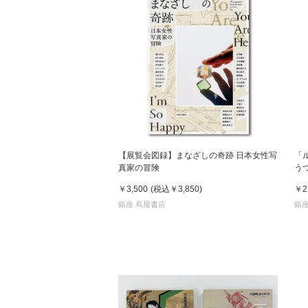
【展覧会図録】まなざしの奇跡 日本女性写
「
真家の冒険
う
￥3,500
(税込
￥3,850
)
￥2
銀座 蔦屋書店
銀座