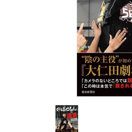
家
食
e