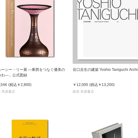
ルーシー・リー展 ―東西をつなぐ優美の
谷口吉生の建築 Yoshio Taniguchi Archit
つわ―」公式図録
,546
(税込
￥2,800
)
￥12,000
(税込
￥13,200
)
 蔦屋書店
銀座 蔦屋書店