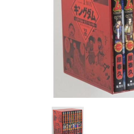
家
食
e