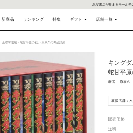
蔦屋書店が集まるモール型
新商品
ランキング
特集
ギフト
店舗一覧
二子
術品
ギフトにおすすめ
１ 王都奪還編・蛇甘平原の戦い 原泰久の商品詳細
蔦屋
eギフト
キングダ
代官
蛇甘平原
屋書
像・音
著者： 原泰久
銀座
取扱店舗：六
書店
具
販売価格
六本
送料
貨
屋書