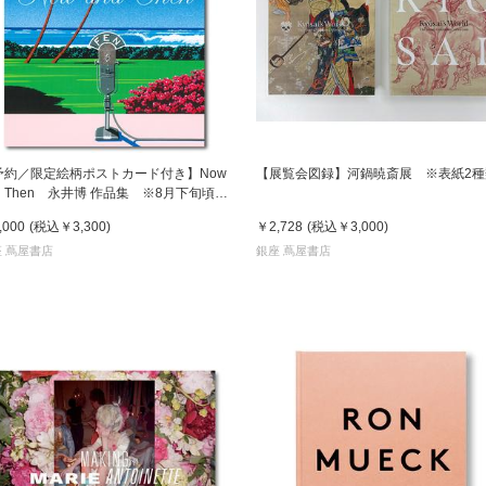
予約／限定絵柄ポストカード付き】Now
【展覧会図録】河鍋暁斎展 ※表紙2種
d Then 永井博 作品集 ※8月下旬頃の
送予定
,000
(税込
￥3,300
)
￥2,728
(税込
￥3,000
)
 蔦屋書店
銀座 蔦屋書店