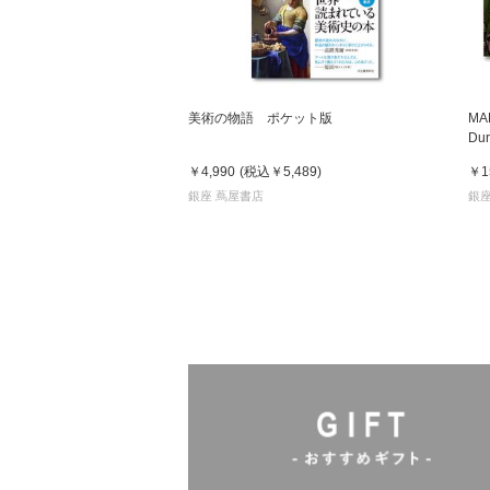
美術の物語 ポケット版
MA
D
ー
￥4,990
(税込
￥5,489
)
￥1
銀座 蔦屋書店
銀座