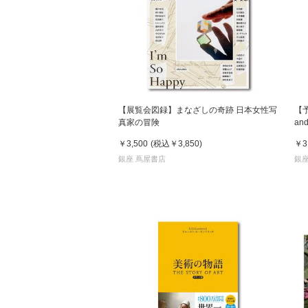
【展覧会図録】まなざしの奇跡 日本女性写
【
真家の冒険
an
発
￥3,500
(税込
￥3,850
)
￥3
銀座 蔦屋書店
銀座