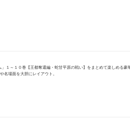
書店
六本
屋書
ダム」１～１０巻【王都奪還編・蛇甘平原の戦い】をまとめて楽しめる豪
や名場面を大胆にレイアウト。