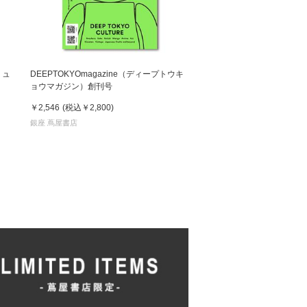
ミュ
DEEPTOKYOmagazine（ディープトウキ
ョウマガジン）創刊号
￥2,546
(税込
￥2,800
)
銀座 蔦屋書店