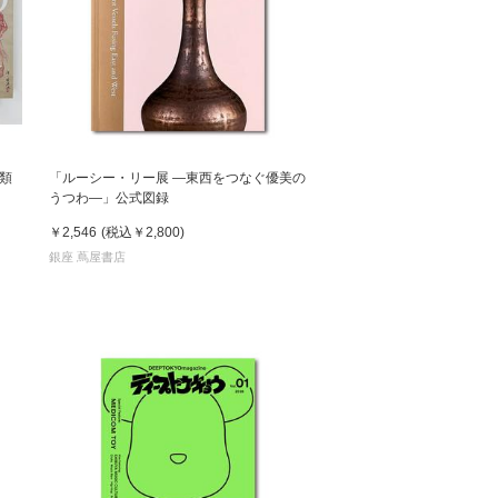
類
「ルーシー・リー展 ―東西をつなぐ優美の
うつわ―」公式図録
￥2,546
(税込
￥2,800
)
銀座 蔦屋書店