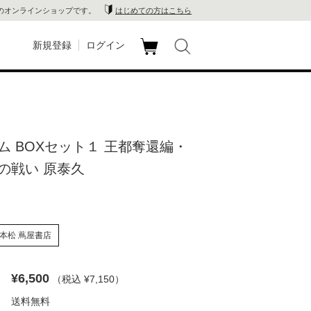
のオンラインショップです。
はじめての方はこちら
新規登録
ログイン
カ
玉川
ート
家電
ム BOXセット１ 王都奪還編・
山 蔦
の戦い 原泰久
店
 蔦屋
本松 蔦屋書店
¥6,500
（税込 ¥7,150
）
木 蔦
送料無料
店