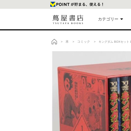
カテゴリー
美
本
コミック
>
>
> キングダム BOXセット
トップ
本
映
楽
文
雑