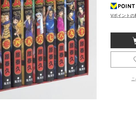
京都
Vポイントの
電
書店
品
京都
蔦屋
ギフト
梅田
こ
書店
枚方
書店
広島