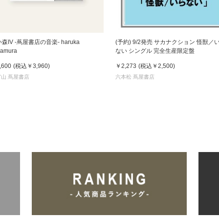
森IV -蔦屋書店の音楽- haruka
(予約) 9/2発売 サカナクション 怪獣／
kamura
ない シングル 完全生産限定盤
,600
(税込
￥3,960
)
￥2,273
(税込
￥2,500
)
山 蔦屋書店
六本松 蔦屋書店