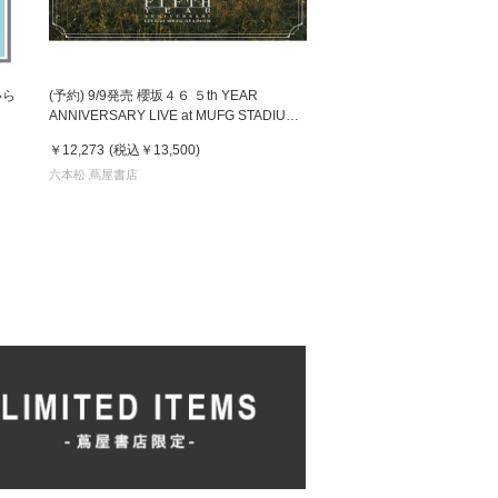
いら
(予約) 9/9発売 櫻坂４６ ５th YEAR
ANNIVERSARY LIVE at MUFG STADIUM
完全生産限定盤 Blu-ray
￥12,273
(税込
￥13,500
)
六本松 蔦屋書店