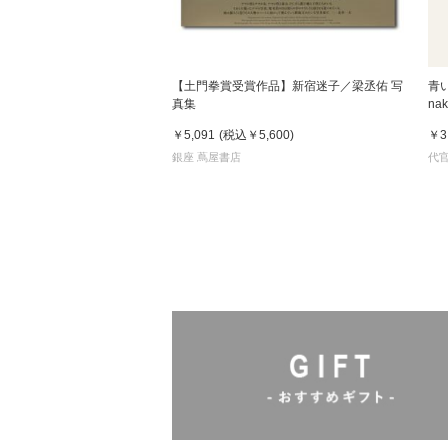
【土門拳賞受賞作品】新宿迷子／梁丞佑 写
青い
真集
na
￥5,091
(税込
￥5,600
)
￥3
銀座 蔦屋書店
代官