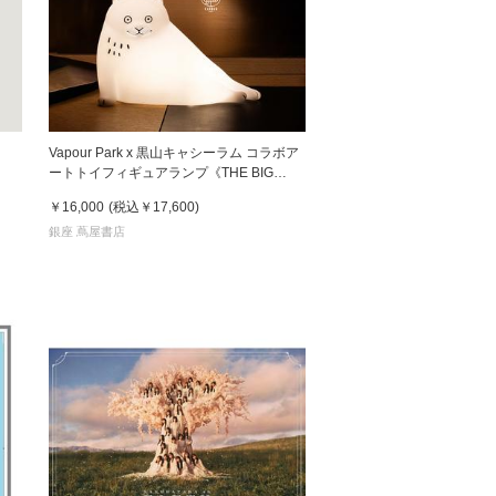
Vapour Park x 黒山キャシーラム コラボア
ートトイフィギュアランプ《THE BIG
WHITE CAT WITH LAMP》 黑山Kathy
￥16,000
(税込
￥17,600
)
Lam
銀座 蔦屋書店