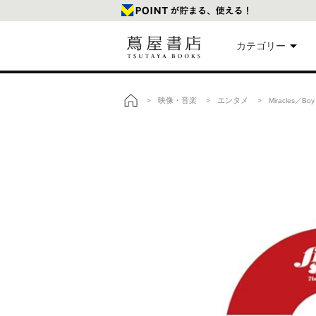
カテゴリー
美
映像・音楽
エンタメ
>
>
> Miracles／Boy 
トップ
本
映
楽
文
雑