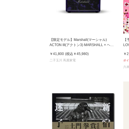
【限定モデル】Marshall(マーシャル)
【予
ACTON III(アクトン3) MARSHALL × ヘン
LO
ドリックス60周年アニバーサリーエディシ
ル
￥41,800
(税込
￥45,980
)
￥2
ョン スピーカー
二子玉川 蔦屋家電
ポイ
六本