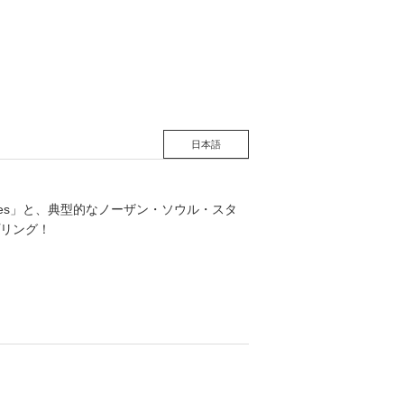
松 蔦
店
日本語
es」と、典型的なノーザン・ソウル・スタ
プリング！