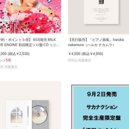
約・ポイント５倍】 9/16発売 M!LK
【先行販売】「ピアノ曲集」haruka
VE ENG!NE 初回限定ソロ盤 CD ミニア
nakamura（ハルカ ナカムラ）
バム
,300
(税込
￥2,530
)
￥4,500
(税込
￥4,950
)
5倍
代官山 蔦屋書店
ント
松 蔦屋書店