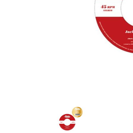
家
食
e