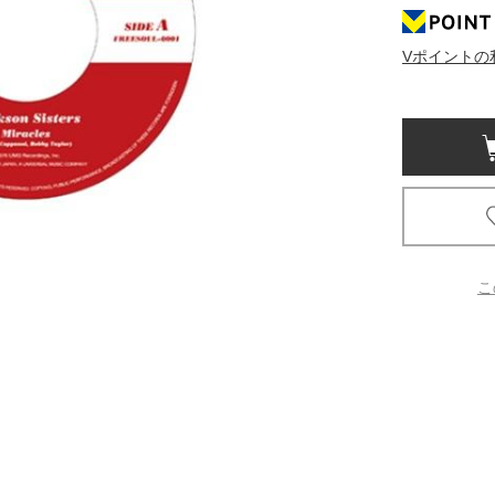
京都
Vポイントの
電
書店
品
京都
蔦屋
ギフト
梅田
こ
書店
枚方
書店
広島