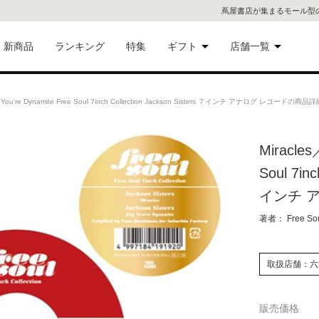
蔦屋書店が集まるモール型
新商品
ランキング
特集
ギフト
店舗一覧
二子
術品
ギフトにおすすめ
You're Dynamite Free Soul 7inch Collection Jackson Sisters ７インチ アナログ レコードの商品
蔦屋
eギフト
Miracles
代官
Soul 7inc
屋書
像・音
インチ 
著者： Free Soul
銀座
書店
具
取扱店舗：六
六本
販売価格
貨
屋書