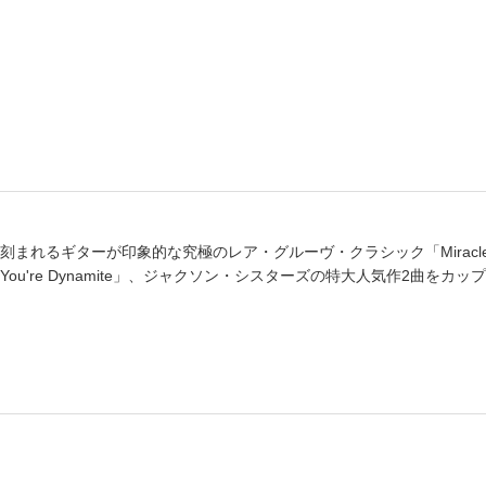
書店
六本
屋書
まれるギターが印象的な究極のレア・グルーヴ・クラシック「Miracl
ou're Dynamite」、ジャクソン・シスターズの特大人気作2曲をカッ