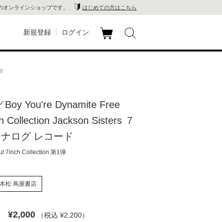
のオンラインショップです。
はじめての方はこちら
新規登録
ログイン
カ
玉川
ート
詳細
家電
／Boy You're Dynamite Free
山 蔦
h Collection Jackson Sisters ７
店
アナログ レコード
 7inch Collection 第1弾
 蔦屋
本松 蔦屋書店
木 蔦
¥2,000
（税込 ¥2,200
）
店