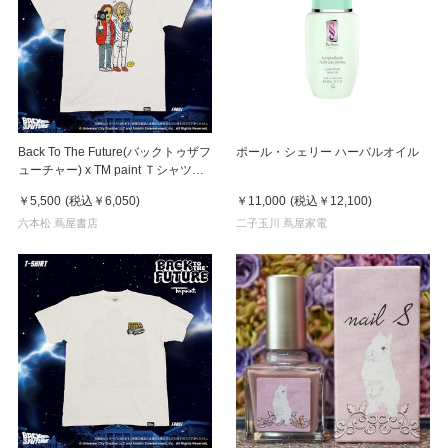
Back To The Future(バックトゥザフ
ポール・シェリー ハーバルオイル
ューチャー) x TM paint Ｔシャツ
Marty(マーティ) & Doc(ドク)
￥5,500
(税込
￥6,050
)
￥11,000
(税込
￥12,100
)
六本松 蔦屋書店
二子玉川 蔦屋家電