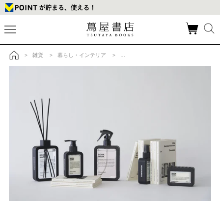
雑貨
暮らし・インテリア
アロマディフューザー・フレグランス
>
>
>
>
トップ