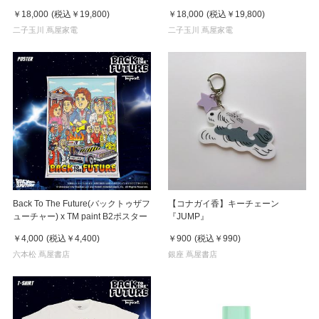
￥18,000
(税込
￥19,800
)
￥18,000
(税込
￥19,800
)
二子玉川 蔦屋家電
二子玉川 蔦屋家電
Back To The Future(バックトゥザフ
【コナガイ香】キーチェーン
ューチャー) x TM paint B2ポスター
『JUMP』
￥4,000
(税込
￥4,400
)
￥900
(税込
￥990
)
六本松 蔦屋書店
銀座 蔦屋書店