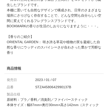
生したブランドです。
本棚に置いても自然なデザインで構成され、日常のさまざまな
場所にさりげなく存在することで、どんな空間も自分らしい空
間に変えてくれるフレグランスブランドです。
BOOKMARKの香りが生活のしおりになりますように・・・。
【香りのご紹介】
ORIENTAL GARDEN： 咲き誇る草花や植物の実を凝縮した自
然な香りにウッディのスパイシーさが合わさった豊かで芳醇な
香り
商品情報
発売日
2023 / 01 / 07
品番
STZA4580642990137B
製品仕様
原材料：プラ／香料／消臭剤／ファイバースティック
本体サイズ：幅87mm×奥行30mm×高さ142mm（スティック