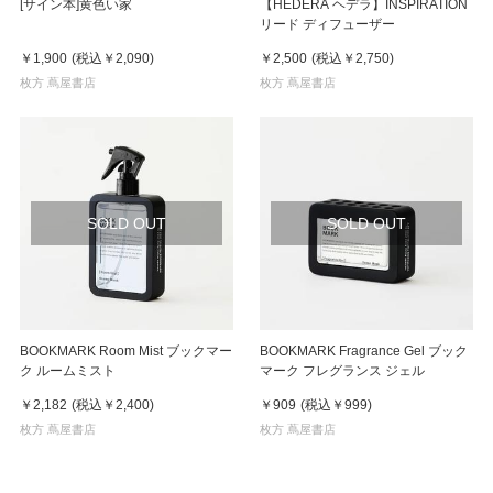
[サイン本]黄色い家
【HEDERA ヘデラ】INSPIRATION
リード ディフューザー
￥1,900
(税込
￥2,090
)
￥2,500
(税込
￥2,750
)
枚方 蔦屋書店
枚方 蔦屋書店
SOLD OUT
SOLD OUT
BOOKMARK Room Mist ブックマー
BOOKMARK Fragrance Gel ブック
ク ルームミスト
マーク フレグランス ジェル
￥2,182
(税込
￥2,400
)
￥909
(税込
￥999
)
枚方 蔦屋書店
枚方 蔦屋書店