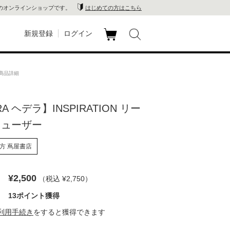
のオンラインショップです。
はじめての方はこちら
新規登録
ログイン
カ
玉川
ート
の商品詳細
家電
A ヘデラ】INSPIRATION リー
山 蔦
フューザー
店
方 蔦屋書店
 蔦屋
¥2,500
（税込 ¥2,750
）
13ポイント獲得
木 蔦
利用手続き
をすると獲得できます
店