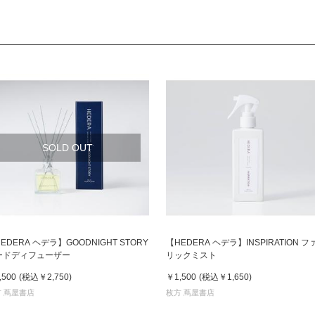
SOLD OUT
EDERA ヘデラ】GOODNIGHT STORY
【HEDERA ヘデラ】INSPIRATION フ
ードディフューザー
リックミスト
,500
(税込
￥2,750
)
￥1,500
(税込
￥1,650
)
 蔦屋書店
枚方 蔦屋書店