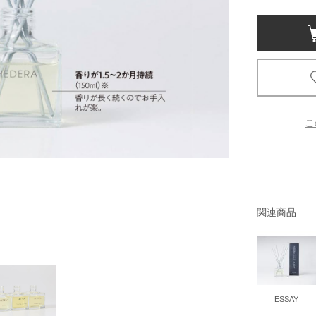
京都
電
書店
品
京都
こ
蔦屋
ギフト
梅田
書店
関連商品
枚方
書店
広島
ESSAY