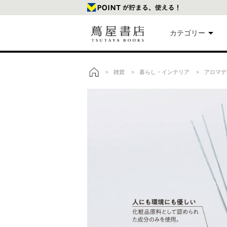
カテゴリー
美
雑貨
暮らし・インテリア
アロマデ
>
>
>
トップ
本
映
楽
文
雑