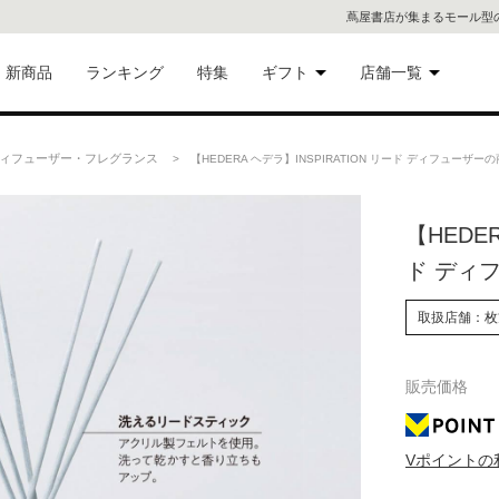
蔦屋書店が集まるモール型
新商品
ランキング
特集
ギフト
店舗一覧
二子
術品
ギフトにおすすめ
ィフューザー・フレグランス
> 【HEDERA ヘデラ】INSPIRATION リード ディフューザー
蔦屋
eギフト
【HEDER
代官
ド ディ
屋書
像・音
取扱店舗：枚
銀座
販売価格
書店
具
六本
Vポイントの
貨
屋書