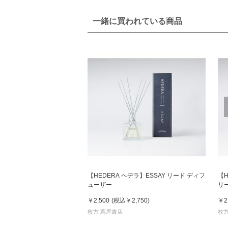
一緒に買われている商品
【HEDERA ヘデラ】ESSAY リード ディフ
【H
ューザー
リ
￥2,500
(税込
￥2,750
)
￥2
枚方 蔦屋書店
枚方