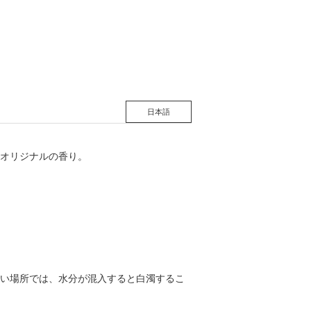
松 蔦
店
日本語
オリジナルの香り。
い場所では、水分が混入すると白濁するこ