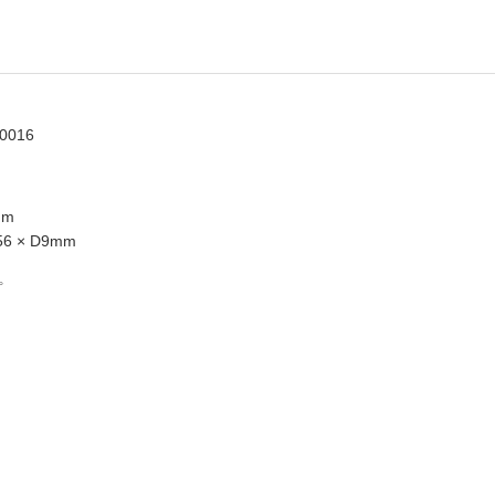
0016
mm
6 × D9mm
プ