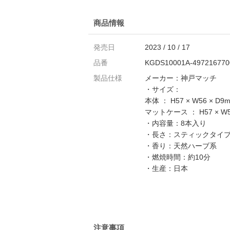
商品情報
発売日
2023 / 10 / 17
品番
KGDS10001A-497216770
製品仕様
メーカー：神戸マッチ
・サイズ：
本体 ： H57 × W56 × D9
マットケース ： H57 × W5
・内容量：8本入り
・長さ：スティックタイ
・香り：天然ハーブ系
・燃焼時間：約10分
・生産：日本
注意事項