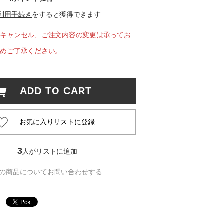
利用手続き
をすると獲得できます
 蔦屋
キャンセル、ご注文内容の変更は承ってお
めご了承ください。
岡崎
ADD TO CART
書店
 蔦屋
3
人がリストに追加
 蔦屋
の商品についてお問い合わせする
 蔦屋