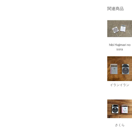
書店
関連商品
六本
屋書
hibi Hajimari no
sora
イランイラン
さくら