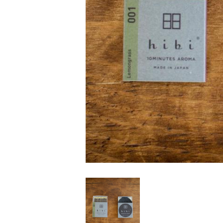
家
食
e