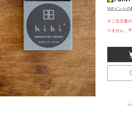
Vポイントの
京都
電
※ご注文後の
書店
りません。予
品
京都
蔦屋
ギフト
梅田
書店
枚方
こ
書店
広島