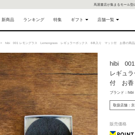
蔦屋書店が集まるモール型
新商品
ランキング
特集
ギフト
店舗一覧
二子
術品
ギフトにおすすめ
 hibi 001 レモングラス Lemongrass レギュラーボックス 8本入り マット付 お香の商
蔦屋
eギフト
hibi 0
代官
レギュラ
屋書
像・音
付 お香
ブランド：hibi
銀座
書店
取扱店舗：京
具
六本
販売価格
貨
屋書