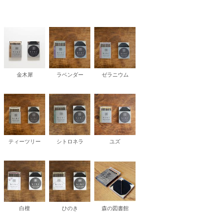
松 蔦
店
金木犀
ラベンダー
ゼラニウム
ティーツリー
シトロネラ
ユズ
白檀
ひのき
森の図書館