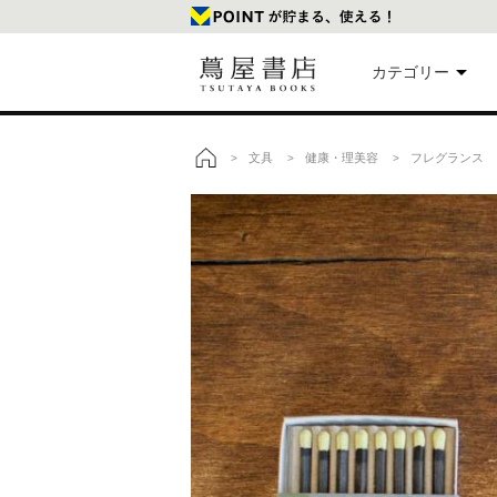
カテゴリー
美
文具
健康・理美容
フレグランス
>
>
>
>
トップ
本
映
楽
文
雑