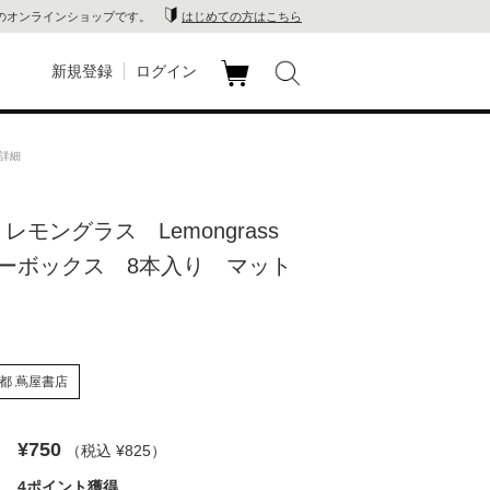
のオンラインショップです。
はじめての方はこちら
新規登録
ログイン
カ
玉川
ート
品詳細
家電
01 レモングラス Lemongrass
山 蔦
ーボックス 8本入り マット
店
 蔦屋
都 蔦屋書店
木 蔦
¥750
（税込 ¥825
）
店
4ポイント獲得