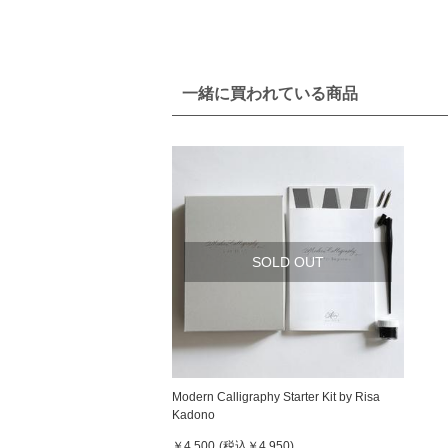
一緒に買われている商品
SOLD OUT
Modern Calligraphy Starter Kit by Risa
Kadono
￥4,500
(税込
￥4,950
)