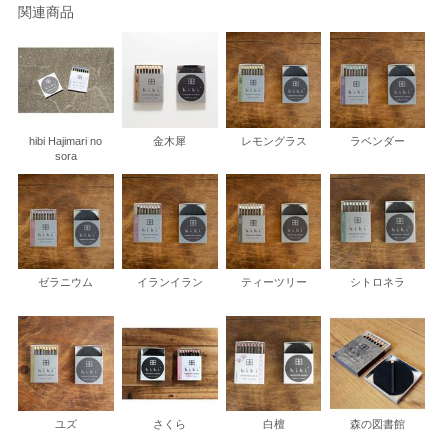
関連商品
hibi Hajimari no
金木犀
レモングラス
ラベンダー
sora
ゼラニウム
イランイラン
ティーツリー
シトロネラ
ユズ
さくら
白檀
森の図書館