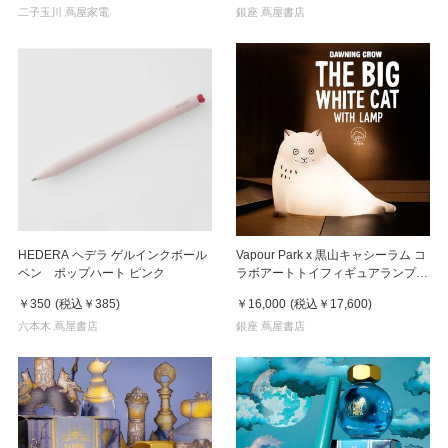
二子玉川 蔦屋家電
銀座 蔦屋書店
HEDERA ヘデラ ゲルインクボール
Vapour Park x 黒山キャシーラム コ
ペン ポップハート ピンク
ラボアートトイフィギュアランプ
《THE BIG WHITE CAT WITH
￥350
(税込
￥385
)
￥16,000
(税込
￥17,600
)
LAMP》 黑山Kathy Lam
六本木 蔦屋書店
銀座 蔦屋書店