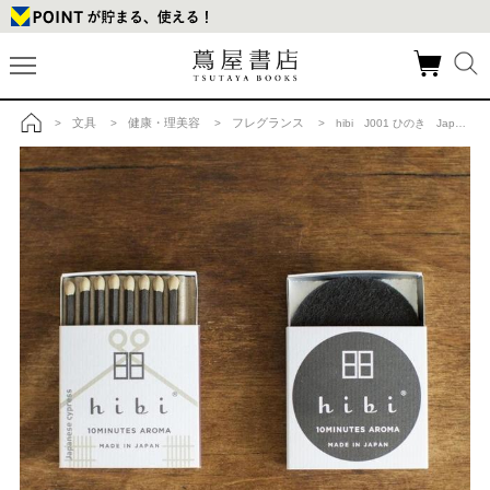
文具
健康・理美容
フレグランス
>
>
>
> hibi J001 ひのき Japanese cypress 和の香り レギュラーボックス 8本入り マット付 お香の商品詳細
トップ