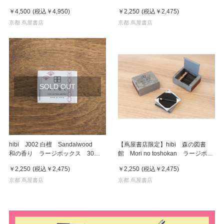
パルファン EDP 50mL フレグ
ト付 お香
￥4,500
(税込
￥4,950
)
￥2,250
(税込
￥2,475
)
ランス
京都 蔦屋書店
京都 蔦屋書店
SOLD OUT
hibi J002 白檀 Sandalwood
【蔦屋書店限定】hibi 森の図書
和の香り ラージボックス 30本
館 Mori no toshokan ラージボッ
入り マット付 お香
クス 30本入り マット付 お香
￥2,250
(税込
￥2,475
)
￥2,250
(税込
￥2,475
)
京都 蔦屋書店
京都 蔦屋書店