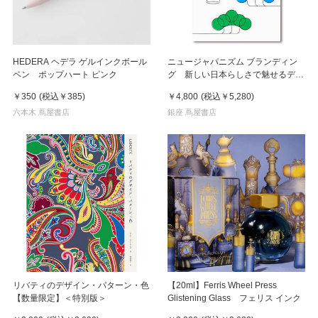
HEDERA ヘデラ ゲルインクボール
ニュージャパニズム ブランディン
ペン ポップハート ピンク
グ 新しい日本らしさで魅せるデザ
イン
￥350
(税込
￥385
)
￥4,800
(税込
￥5,280
)
六本木 蔦屋書店
銀座 蔦屋書店
リバティのデザイン・パターン・色
【20ml】Ferris Wheel Press
【数量限定】＜特別版＞
Glistening Glass フェリス インク