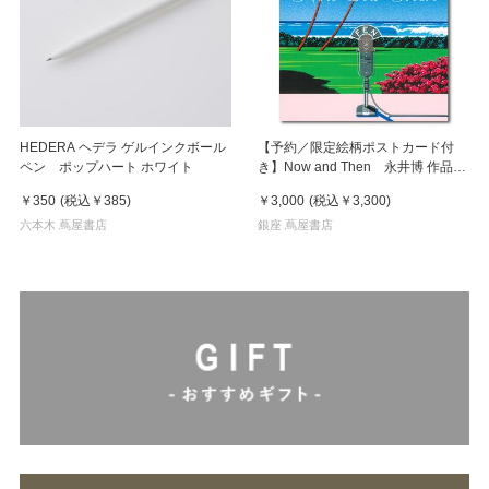
HEDERA ヘデラ ゲルインクボール
【予約／限定絵柄ポストカード付
ペン ポップハート ホワイト
き】Now and Then 永井博 作品
集 ※8月下旬頃の発送予定
￥350
(税込
￥385
)
￥3,000
(税込
￥3,300
)
六本木 蔦屋書店
銀座 蔦屋書店