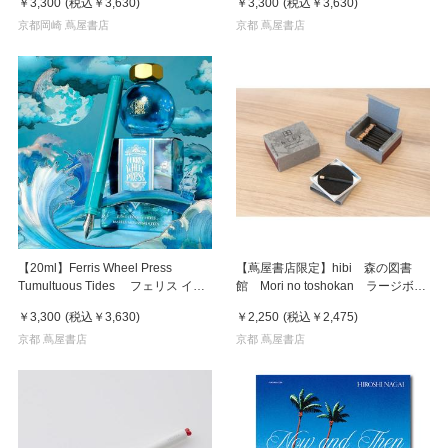
￥3,300
(税込
￥3,630
)
￥3,300
(税込
￥3,630
)
京都岡崎 蔦屋書店
京都 蔦屋書店
【20ml】Ferris Wheel Press
【蔦屋書店限定】hibi 森の図書
Tumultuous Tides フェリス イン
館 Mori no toshokan ラージボッ
ク
クス 30本入り マット付 お香
￥3,300
(税込
￥3,630
)
￥2,250
(税込
￥2,475
)
京都 蔦屋書店
京都 蔦屋書店