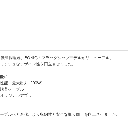
書店
六本
屋書
低温調理器、BONIQのフラッグシップモデルがリニューアル。
リッシュなデザイン性を両立させました。
能に
能（最大出力1200W）
脱着ケーブル
オリジナルアプリ
ーブルへと進化。より収納性と安全な取り回しを向上させました。