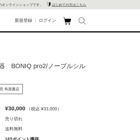
のオンラインショップです。
はじめての方はこちら
新規登録
ログイン
カ
玉川
ート
家電
 BONIQ pro2/ノーブルシル
山 蔦
店
田 蔦屋書店
 蔦屋
¥30,000
（税込 ¥33,000
）
売り切れ
木 蔦
送料無料
店
165ポイント獲得