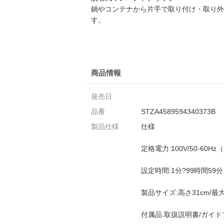
鍋やコンテナから片手で取り付け・取り外
す。
商品情報
発売日
品番
STZA4589594340373B
製品仕様
仕様
定格電力:100V/50-60Hz
設定時間:1分?99時間59分
製品サイズ:高さ31cm/最
付属品:取扱説明書/ガイド