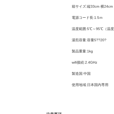
箱サイズ:縦33cm 横24cm
電源コード長:1.5ｍ
温度範囲:5℃～95℃（温度
湯煎容量:容量5??20?
製品重量:1kg
wifi接続:2.4GHz
製造国:中国
使用地域:日本国内専用