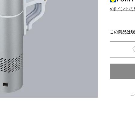
Vポイントの
京都
電
書店
この商品は現
品
京都
蔦屋
ギフト
梅田
書店
こ
枚方
書店
広島