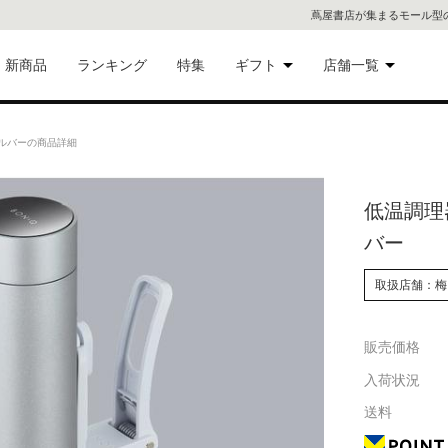
蔦屋書店が集まるモール型
新商品
ランキング
特集
ギフト
店舗一覧
二子
術品
ギフトにおすすめ
シルバーの商品詳細
蔦屋
eギフト
低温調理器
代官
バー
屋書
像・音
取扱店舗：梅
銀座
販売価格
書店
具
入荷状況
六本
送料
貨
屋書