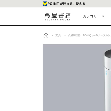
カテゴリー
美
文具
>
> 低温調理器 BONIQ pro2/ノーブル
トップ
本
映
楽
文
雑