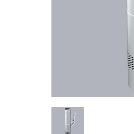
家
食
e