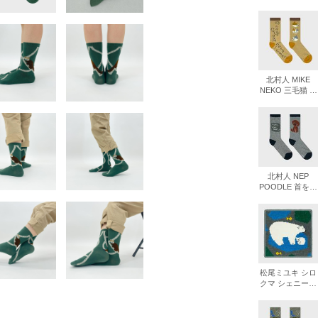
ンプードル ニッ
書店
ト ミニマルシェ
バッグ
六本
屋書
北村人 MIKE
NEKO 三毛猫 ソ
ックス
北村人 NEP
POODLE 首を傾
げるプードル ソ
ックス
松尾ミユキ シロ
クマ シェニール
織ハンカチ