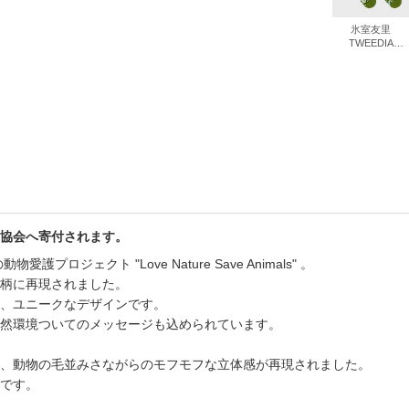
氷室友里
TWEEDIA
IVORY ツィーデ
ィア アイボリー
ハイゲージ ソッ
クス
協会へ寄付されます。
ロジェクト "Love Nature Save Animals" 。
柄に再現されました。
、ユニークなデザインです。
然環境ついてのメッセージも込められています。
、動物の毛並みさながらのモフモフな立体感が再現されました。
です。