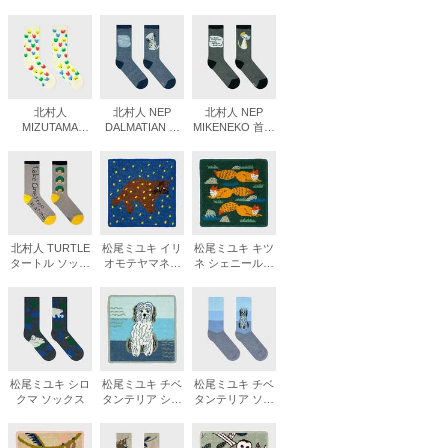
ルメシアン ニッ
ニット ミニマル
ックス
ト ミニマルシェ
シェバッグ
バッグ
松 蔦
店
北村人
北村人 NEP
北村人 NEP
MIZUTAMA
DALMATIAN 首
MIKENEKO 首を
INUNEKO 水玉
を傾げるダルメ
傾げる三毛猫 ソ
犬猫 ソックス
シアン ソックス
ックス
北村人 TURTLE
松尾ミユキ イリ
松尾ミユキ キツ
タートル ソック
オモテヤマネコ
ネ シェニール織
ス
シェニール織ハ
ハンカチ
ンカチ
松尾ミユキ シロ
松尾ミユキ チベ
松尾ミユキ チベ
クマ ソックス
タンテリア シェ
タンテリア ソッ
ニール織ハンカ
クス
チ