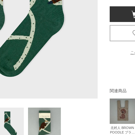
京都
電
書店
品
京都
こ
蔦屋
ギフト
梅田
書店
関連商品
枚方
書店
広島
北村人 BROWN
POODLE ブラウ