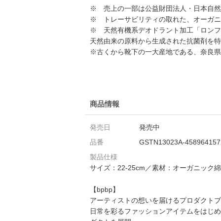
※ 売上の一部は公益財団法人・日本自然
※ トレーサビリティの取れた、オーガニ
※ 天然有機系デオドラント加工「ロンフ
天然由来の原料から生成された抗菌剤を特
※古くから靴下の一大産地である、奈良県
商品情報
発売日
発売中
品番
GSTN13023A-458964157
製品仕様
サイズ：22-25cm／素材：オーガニッ
【bpbp】
アーティストの想いを届けるプロダクトブ
日常を彩るファッションアイテムをはじめ