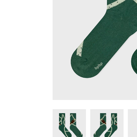
家
食
e