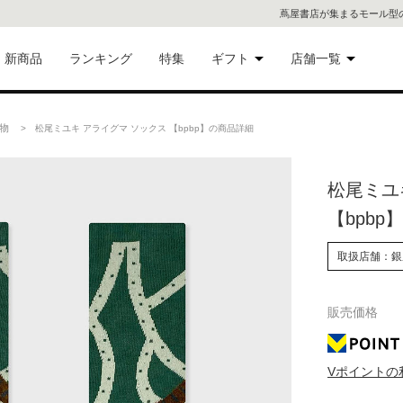
蔦屋書店が集まるモール型
新商品
ランキング
特集
ギフト
店舗一覧
二子
術品
ギフトにおすすめ
物
> 松尾ミユキ アライグマ ソックス 【bpbp】の商品詳細
蔦屋
eギフト
松尾ミユ
代官
【bpbp】
屋書
像・音
取扱店舗：銀
銀座
販売価格
書店
具
六本
Vポイントの
貨
屋書