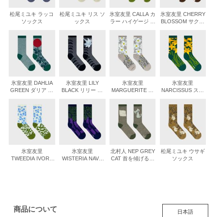
松尾ミユキ ラッコ
松尾ミユキ リス ソ
氷室友里 CALLA カ
氷室友里 CHERRY
ソックス
ックス
ラー ハイゲージ ソ
BLOSSOM サクラ
ックス
ハイゲージ ソック
ス
氷室友里 DAHLIA
氷室友里 LILY
氷室友里
氷室友里
GREEN ダリア グ
BLACK リリー ブ
MARGUERITE マ
NARCISSUS スイ
リーン ハイゲージ
ラック ハイゲージ
ーガレット ハイゲ
セン ハイゲージ ソ
ソックス
ソックス
ージ ソックス
ックス
氷室友里
氷室友里
北村人 NEP GREY
松尾ミユキ ウサギ
TWEEDIA IVORY
WISTERIA NAVY
CAT 首を傾げるグ
ソックス
ツィーディア アイ
フジ ネイビー ハイ
レーの猫 ソックス
ボリー ハイゲージ
ゲージ ソックス
ソックス
商品について
日本語