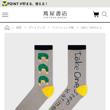
雑貨
アートグッズ
ファッション小物
>
>
>
> 北村人 TURTLE タートル ソックス 【bpbp】の商品詳細
トップ