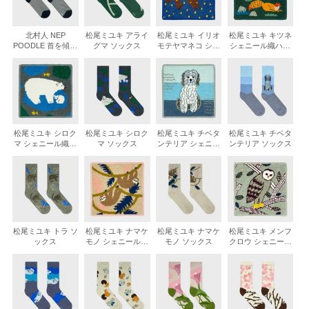
北村人 NEP
松尾ミユキ アライ
松尾ミユキ イリオ
松尾ミユキ キツネ
POODLE 首を傾げ
グマ ソックス
モテヤマネコ シェ
シェニール織ハン
るプードル ソック
ニール織ハンカチ
カチ
ス
松尾ミユキ シロク
松尾ミユキ シロク
松尾ミユキ チベタ
松尾ミユキ チベタ
マ シェニール織ハ
マ ソックス
ンテリア シェニー
ンテリア ソックス
ンカチ
ル織ハンカチ
松尾ミユキ トラ ソ
松尾ミユキ ナマケ
松尾ミユキ ナマケ
松尾ミユキ メンフ
ックス
モノ シェニール織
モノ ソックス
クロウ シェニール
ハンカチ
織ハンカチ