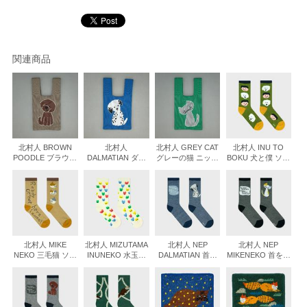
関連商品
北村人 BROWN
北村人
北村人 GREY CAT
北村人 INU TO
POODLE ブラウン
DALMATIAN ダル
グレーの猫 ニット
BOKU 犬と僕 ソッ
プードル ニット ミ
メシアン ニット ミ
ミニマルシェバッ
クス
ニマルシェバッグ
ニマルシェバッグ
グ
北村人 MIKE
北村人 MIZUTAMA
北村人 NEP
北村人 NEP
NEKO 三毛猫 ソッ
INUNEKO 水玉犬
DALMATIAN 首を
MIKENEKO 首を傾
クス
猫 ソックス
傾げるダルメシア
げる三毛猫 ソック
ン ソックス
ス