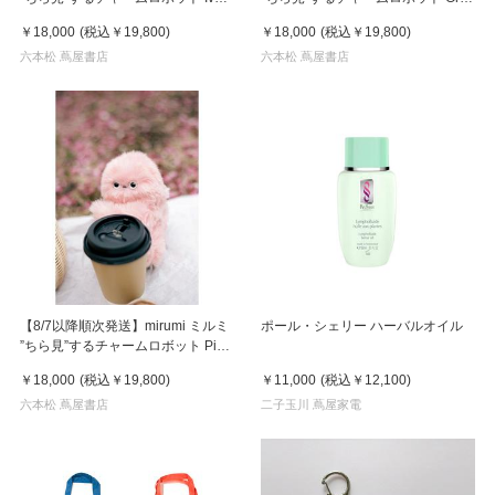
アイボリー
グレー
￥18,000
(税込
￥19,800
)
￥18,000
(税込
￥19,800
)
六本松 蔦屋書店
六本松 蔦屋書店
【8/7以降順次発送】mirumi ミルミ
ポール・シェリー ハーバルオイル
”ちら見”するチャームロボット Pink
ピンク
￥18,000
(税込
￥19,800
)
￥11,000
(税込
￥12,100
)
六本松 蔦屋書店
二子玉川 蔦屋家電