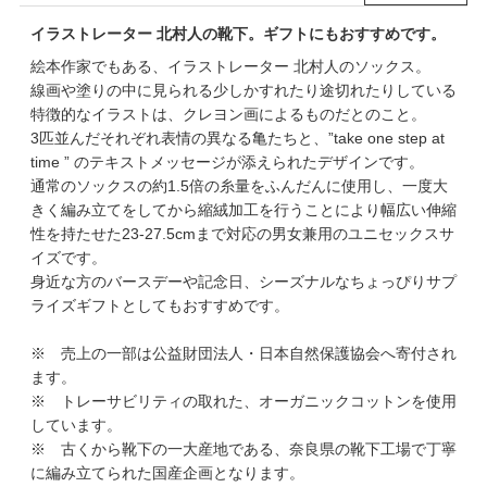
イラストレーター 北村人の靴下。ギフトにもおすすめです。
絵本作家でもある、イラストレーター 北村人のソックス。
線画や塗りの中に見られる少しかすれたり途切れたりしている
特徴的なイラストは、クレヨン画によるものだとのこと。
3匹並んだそれぞれ表情の異なる亀たちと、”take one step at
time ” のテキストメッセージが添えられたデザインです。
通常のソックスの約1.5倍の糸量をふんだんに使用し、一度大
きく編み立てをしてから縮絨加工を行うことにより幅広い伸縮
性を持たせた23-27.5cmまで対応の男女兼用のユニセックスサ
イズです。
身近な方のバースデーや記念日、シーズナルなちょっぴりサプ
ライズギフトとしてもおすすめです。
※ 売上の一部は公益財団法人・日本自然保護協会へ寄付され
ます。
※ トレーサビリティの取れた、オーガニックコットンを使用
しています。
※ 古くから靴下の一大産地である、奈良県の靴下工場で丁寧
に編み立てられた国産企画となります。