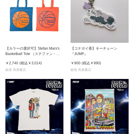
【カラーの選択可】Stefan Marx's
【コナガイ香】キーチェーン
Basketball Tote （ステファン・マ
『JUMP』
ルクス）トートバッグ
￥2,740
(税込
￥3,014
)
￥900
(税込
￥990
)
銀座 蔦屋書店
銀座 蔦屋書店