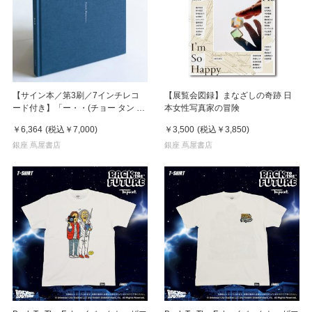
【サイン本／第3刷／7インチレコ
【展覧会図録】まなざしの奇跡 日
ード付き】「ー・・(チョー タン タ
本女性写真家の冒険
ン)」 濵本奏 写真集
￥6,364
(税込
￥7,000
)
￥3,500
(税込
￥3,850
)
銀座 蔦屋書店
銀座 蔦屋書店