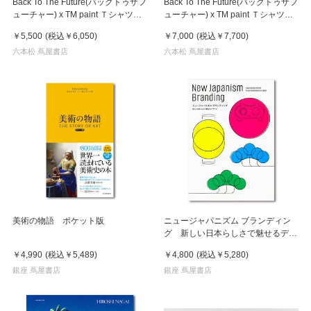
Back To The Future(バックトゥザフ
Back To The Future(バックトゥザフ
ューチャー) x TM paint Ｔシャツ
ューチャー) x TM paint Ｔシャツ
Marty(マーティ) & Doc(ドク)
Key Visual White
￥5,500
(税込
￥6,050
)
￥7,000
(税込
￥7,700
)
六本松 蔦屋書店
六本松 蔦屋書店
美術の物語 ポケット版
ニュージャパニズム ブランディン
グ 新しい日本らしさで魅せるデザ
イン
￥4,990
(税込
￥5,489
)
￥4,800
(税込
￥5,280
)
銀座 蔦屋書店
銀座 蔦屋書店