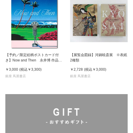
【予約／限定絵柄ポストカード付
【展覧会図録】河鍋暁斎展 ※表紙
き】Now and Then 永井博 作品
2種類
集 ※8月下旬頃の発送予定
￥3,000
(税込
￥3,300
)
￥2,728
(税込
￥3,000
)
銀座 蔦屋書店
銀座 蔦屋書店