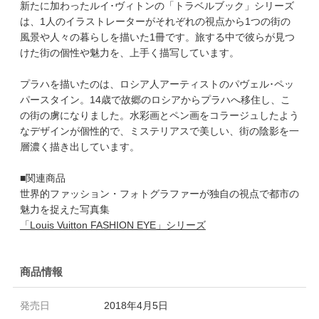
新たに加わったルイ･ヴィトンの「トラベルブック」シリーズ
は、1人のイラストレーターがそれぞれの視点から1つの街の
風景や人々の暮らしを描いた1冊です。旅する中で彼らが見つ
けた街の個性や魅力を、上手く描写しています。
プラハを描いたのは、ロシア人アーティストのパヴェル･ペッ
パースタイン。14歳で故郷のロシアからプラハへ移住し、こ
の街の虜になりました。水彩画とペン画をコラージュしたよう
なデザインが個性的で、ミステリアスで美しい、街の陰影を一
層濃く描き出しています。
■関連商品
世界的ファッション・フォトグラファーが独自の視点で都市の
魅力を捉えた写真集
「Louis Vuitton FASHION EYE」シリーズ
商品情報
発売日
2018年4月5日