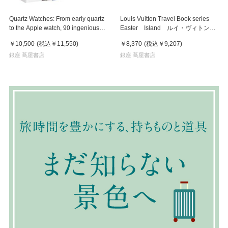
Quartz Watches: From early quartz
Louis Vuitton Travel Book series
to the Apple watch, 90 ingenious
Easter Island ルイ・ヴィトンに
electric watches explored
よる、イラストレーターが世界の各
￥10,500
(税込
￥11,550
)
￥8,370
(税込
￥9,207
)
都市を描いたトラベルブック イー
銀座 蔦屋書店
スター島
銀座 蔦屋書店