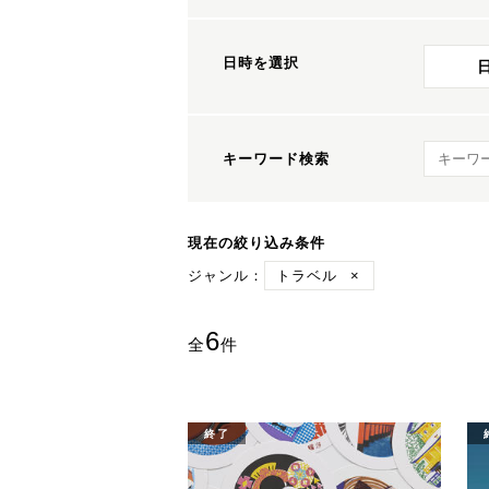
日時を選択
キーワ
キーワード検索
現在の絞り込み条件
ジャンル：
トラベル
×
6
全
件
終了