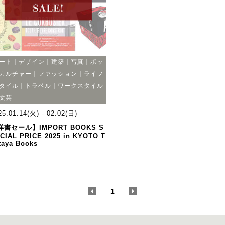
ート｜デザイン｜建築｜写真｜ポッ
カルチャー｜ファッション｜ライフ
タイル｜トラベル｜ワークスタイル
文芸
25.01.14(火) - 02.02(日)
洋書セール】IMPORT BOOKS S
CIAL PRICE 2025 in KYOTO T
taya Books
<
1
>