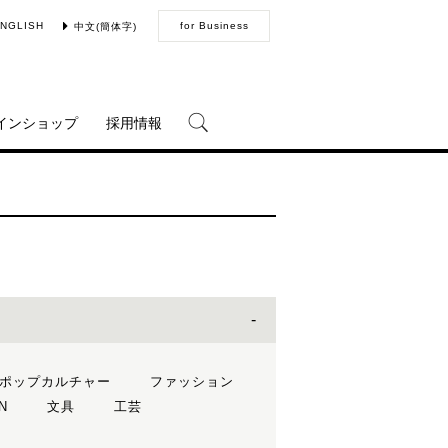
NGLISH
for Business
中文(簡体字)
インショップ
採用情報
ポップカルチャー
ファッション
N
文具
工芸