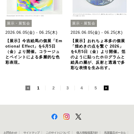
展示・展覧会
展示・展覧会
2026.06.05(金) - 06.25(木)
2026.06.05(金) - 06.25(木)
【展示】今吉絵馬の個展「Em
【展示】おれちょ本多の個展
otional Effect」を6月5日
「煌めきの点を繋ぐ 2026」
（金）より開催。コラージュ
を6月5日（金）より開催。箔
とペイントによる多層的な色
のように貼ったホログラムと
彩表現。
絵具の層が、反射と透過で多
彩な表情を生み出す。
<
1
2
3
4
5
>
お問合わせ
サイトマップ
このサイトについて
個人情報保護方針
蔦屋書店ポータル