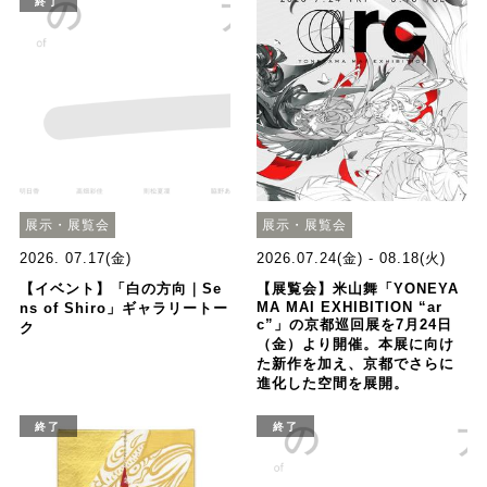
終了
展示・展覧会
展示・展覧会
2026. 07.17(金)
2026.07.24(金) - 08.18(火)
【イベント】「白の方向｜Se
【展覧会】⽶⼭舞「YONEYA
MA MAI EXHIBITION “ar
ns of Shiro」ギャラリートー
c”」の京都巡回展を7⽉24⽇
ク
（⾦）より開催。本展に向け
た新作を加え、京都でさらに
進化した空間を展開。
終了
終了