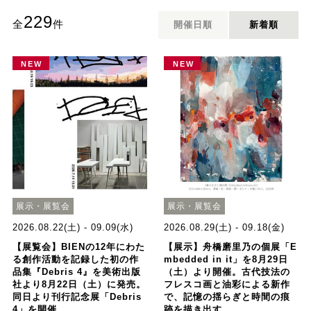
229
全
件
開催日順
新着順
NEW
NEW
展示・展覧会
展示・展覧会
2026.08.22(土) - 09.09(水)
2026.08.29(土) - 09.18(金)
【展覧会】BIENの12年にわた
【展示】舟橋磨里乃の個展「E
る創作活動を記録した初の作
mbedded in it」を8月29日
品集『Debris 4』を美術出版
（土）より開催。古代技法の
社より8月22日（土）に発売。
フレスコ画と油彩による新作
同日より刊行記念展「Debris
で、記憶の揺らぎと時間の痕
4」を開催。
跡を描き出す。