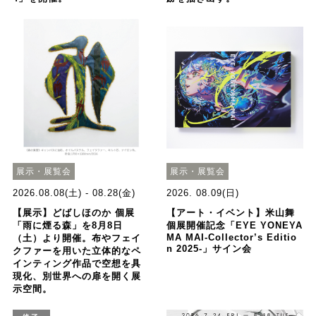
展示・展覧会
展示・展覧会
2026.08.08(土) - 08.28(金)
2026. 08.09(日)
【展示】どばしほのか 個展
【アート・イベント】米山舞
「雨に煙る森」を8月8日
個展開催記念「EYE YONEYA
MA MAI-Collector’s Editio
（土）より開催。布やフェイ
n 2025-」サイン会
クファーを用いた立体的なペ
インティング作品で空想を具
現化、別世界への扉を開く展
示空間。