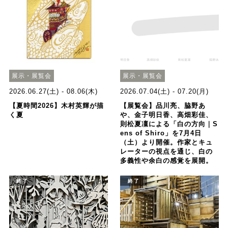
展示・展覧会
展示・展覧会
2026.06.27(土) - 08.06(木)
2026.07.04(土) - 07.20(月)
【夏時間2026】木村英輝が描
【展覧会】品川亮、脇野あ
く夏
や、金子明日香、高畑彩佳、
則松夏凜による「白の方向｜S
ens of Shiro」を7月4日
（土）より開催。作家とキュ
レーターの視点を通じ、白の
多義性や余白の感覚を展開。
終了
終了