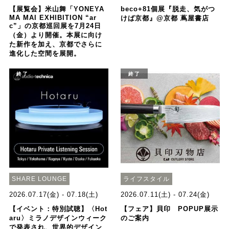
【展覧会】⽶⼭舞「YONEYA
beco+81個展『脱走、気がつ
MA MAI EXHIBITION “ar
けば京都』@京都 蔦屋書店
c”」の京都巡回展を7⽉24⽇
（⾦）より開催。本展に向け
た新作を加え、京都でさらに
進化した空間を展開。
終了
終了
SHARE LOUNGE
ライフスタイル
2026.07.17(金) - 07.18(土)
2026.07.11(土) - 07.24(金)
【イベント：特別試聴】〈Hot
【フェア】貝印 POPUP展示
aru〉ミラノデザインウィーク
のご案内
で発表され、世界的デザイン