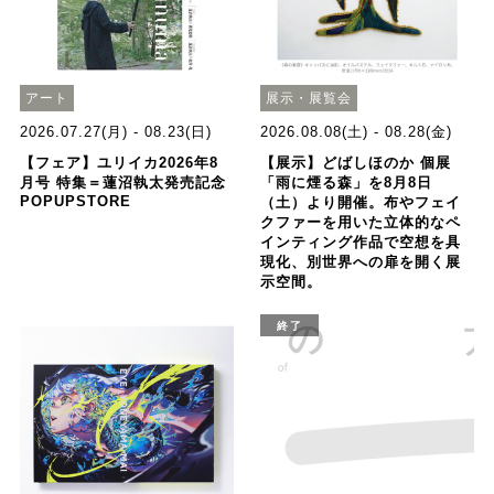
アート
展示・展覧会
2026.07.27(月) - 08.23(日)
2026.08.08(土) - 08.28(金)
【フェア】ユリイカ2026年8
【展示】どばしほのか 個展
月号 特集＝蓮沼執太発売記念
「雨に煙る森」を8月8日
POPUPSTORE
（土）より開催。布やフェイ
クファーを用いた立体的なペ
インティング作品で空想を具
現化、別世界への扉を開く展
示空間。
終了