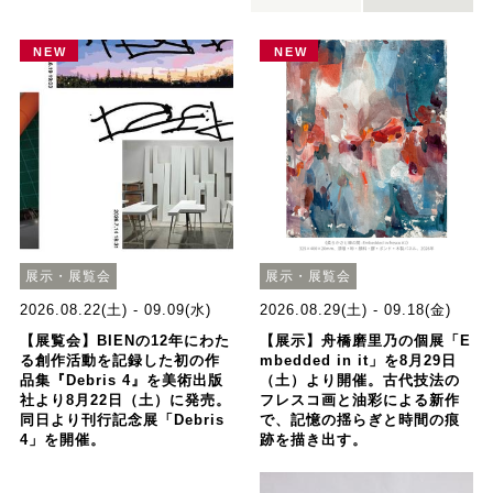
NEW
NEW
展示・展覧会
展示・展覧会
2026.08.22(土) - 09.09(水)
2026.08.29(土) - 09.18(金)
【展覧会】BIENの12年にわた
【展示】舟橋磨里乃の個展「E
る創作活動を記録した初の作
mbedded in it」を8月29日
品集『Debris 4』を美術出版
（土）より開催。古代技法の
社より8月22日（土）に発売。
フレスコ画と油彩による新作
同日より刊行記念展「Debris
で、記憶の揺らぎと時間の痕
4」を開催。
跡を描き出す。