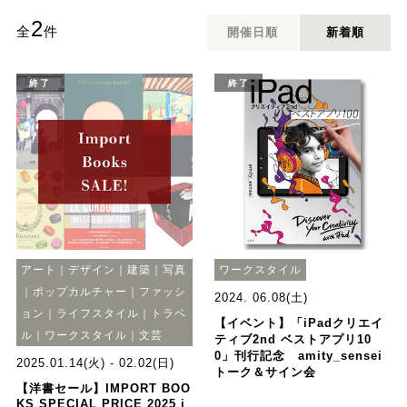
2
全
件
開催日順
新着順
終了
終了
アート｜デザイン｜建築｜写真
ワークスタイル
｜ポップカルチャー｜ファッシ
2024. 06.08(土)
ョン｜ライフスタイル｜トラベ
【イベント】「iPadクリエイ
ル｜ワークスタイル｜文芸
ティブ2nd ベストアプリ10
0」刊行記念 amity_sensei
2025.01.14(火) - 02.02(日)
トーク＆サイン会
【洋書セール】IMPORT BOO
KS SPECIAL PRICE 2025 i