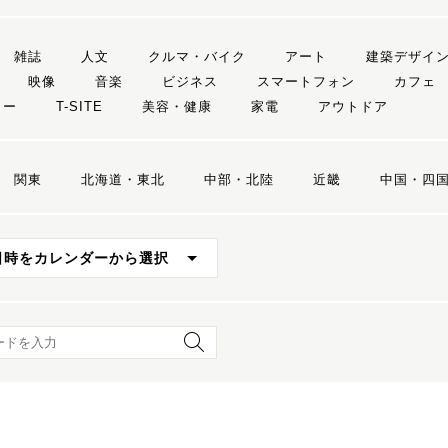
雑誌
人文
クルマ・バイク
アート
建築デザイ
映像
音楽
ビジネス
スマートフォン
カフェ
リー
T-SITE
美容・健康
家電
アウトドア
関東
北海道・東北
中部・北陸
近畿
中国・四
日時をカレンダーから選択
ード検索