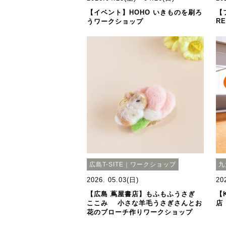
【イベント】HOHO いきものを刷ろ
【フ
RE
うワークショップ
広島T-SITE｜ワークショップ
九
2026. 05.03(日)
20
【広島 蔦屋書店】もふもふうさぎ
【
ここみ 小さな羊毛うさぎさんとお
店
花のブローチ作りワークショップ