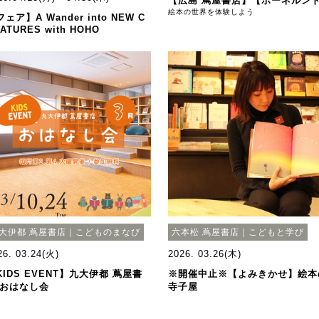
【広島 蔦屋書店】【ボーネルン
絵本の世界を体験しよう
ェア】A Wander into NEW C
ATURES with HOHO
大伊都 蔦屋書店｜こどものまなび
六本松 蔦屋書店｜こどもと学び
26. 03.24(火)
2026. 03.26(木)
KIDS EVENT】九大伊都 蔦屋書
※開催中止※【よみきかせ】絵本
 おはなし会
寺子屋