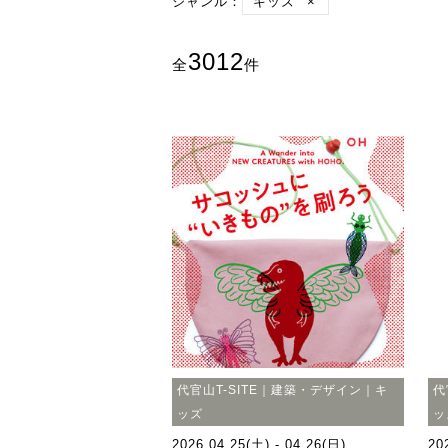
ジャンル：
キッズ
×
3012
全
件
代官山T-SITE｜建築・デザイン｜キ
代
ッズ
ッ
2026.04.25(土) - 04.26(日)
20