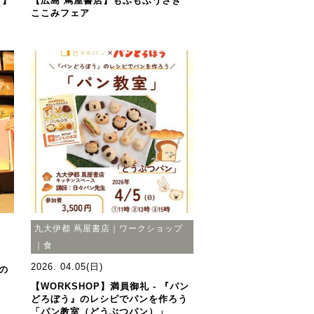
ド】
【広島 蔦屋書店】もふもふうさぎ
ここみフェア
九大伊都 蔦屋書店｜ワークショップ
｜食
2026. 04.05(日)
の
【WORKSHOP】満員御礼 - 『パン
どろぼう』のレシピでパンを作ろう
「パン教室（どうぶつパン）」