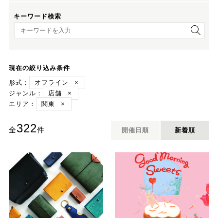
キーワード検索
キーワード検索
現在の絞り込み条件
形式：
オフライン
×
ジャンル：
店舗
×
エリア：
関東
×
322
全
件
開催日順
新着順