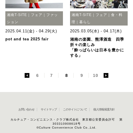
湘南T-SITE｜フェア｜ファッ
湘南T-SITE｜フェア｜食・料
ション
理｜暮らし
2025.04.11(金) - 04.29(火)
2025.03.05(水) - 04.17(木)
pot and tea 2025 fair
湘南の楽園、熊澤酒造 四季
折々の楽しみ
「酔っぱらいは日本を豊かに
する」
<
6
7
8
9
10
>
お問い合わせ
サイトマップ
このサイトについて
個人情報保護方針
カルチュア・コンビニエンス・クラブ株式会社 東京都公安委員会許可 第
303310908618号
©Culture Convenience Club Co.,Ltd.