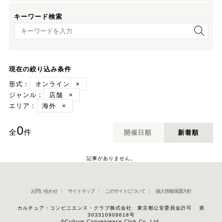
キーワード検索
キーワード検索
現在の絞り込み条件
形式：
オンライン
×
ジャンル：
店舗
×
エリア：
海外
×
0
全
件
開催日順
新着順
記事がありません。
お問い合わせ
サイトマップ
このサイトについて
個人情報保護方針
カルチュア・コンビニエンス・クラブ株式会社 東京都公安委員会許可 第
303310908618号
©Culture Convenience Club Co.,Ltd.