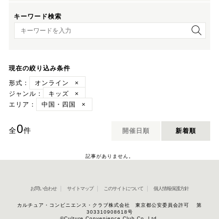
キーワード検索
キーワード検索
現在の絞り込み条件
形式：
オンライン
×
ジャンル：
キッズ
×
エリア：
中国・四国
×
0
全
件
開催日順
新着順
記事がありません。
お問い合わせ
サイトマップ
このサイトについて
個人情報保護方針
カルチュア・コンビニエンス・クラブ株式会社 東京都公安委員会許可 第
303310908618号
©Culture Convenience Club Co.,Ltd.