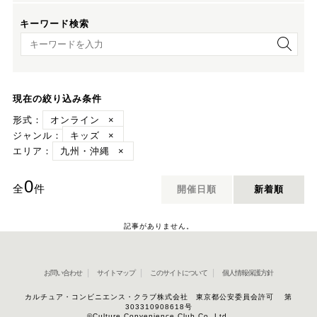
キーワード検索
キーワード検索
現在の絞り込み条件
形式：
オンライン
×
ジャンル：
キッズ
×
エリア：
九州・沖縄
×
0
全
件
開催日順
新着順
記事がありません。
お問い合わせ
サイトマップ
このサイトについて
個人情報保護方針
カルチュア・コンビニエンス・クラブ株式会社 東京都公安委員会許可 第
303310908618号
©Culture Convenience Club Co.,Ltd.