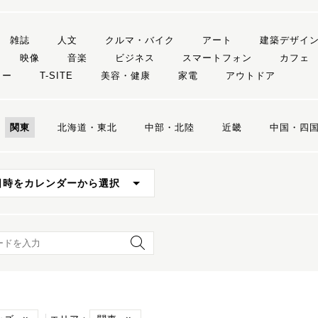
雑誌
人文
クルマ・バイク
アート
建築デザイ
映像
音楽
ビジネス
スマートフォン
カフェ
リー
T-SITE
美容・健康
家電
アウトドア
関東
北海道・東北
中部・北陸
近畿
中国・四
日時をカレンダーから選択
ード検索