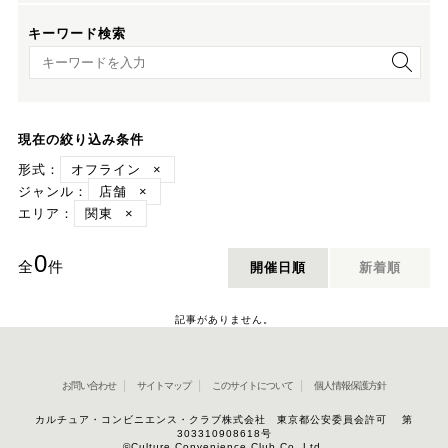
キーワード検索
キーワード検索
現在の絞り込み条件
形式：
オフライン
×
ジャンル：
店舗
×
エリア：
関東
×
0
全
件
開催日順
新着順
記事がありません。
お問い合わせ
サイトマップ
このサイトについて
個人情報保護方針
カルチュア・コンビニエンス・クラブ株式会社 東京都公安委員会許可 第
303310908618号
©Culture Convenience Club Co.,Ltd.