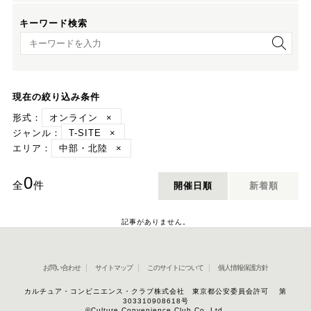
キーワード検索
キーワード検索
現在の絞り込み条件
形式：
オンライン
×
ジャンル：
T-SITE
×
エリア：
中部・北陸
×
0
全
件
開催日順
新着順
記事がありません。
お問い合わせ
サイトマップ
このサイトについて
個人情報保護方針
カルチュア・コンビニエンス・クラブ株式会社 東京都公安委員会許可 第
303310908618号
©Culture Convenience Club Co.,Ltd.