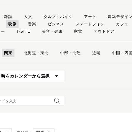
雑誌
人文
クルマ・バイク
アート
建築デザイ
映像
音楽
ビジネス
スマートフォン
カフェ
リー
T-SITE
美容・健康
家電
アウトドア
関東
北海道・東北
中部・北陸
近畿
中国・四
日時をカレンダーから選択
ード検索