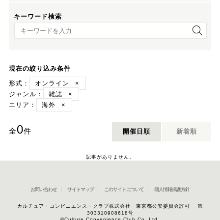
キーワード検索
キーワード検索
現在の絞り込み条件
形式：
オンライン
×
ジャンル：
雑誌
×
エリア：
海外
×
0
全
件
開催日順
新着順
記事がありません。
お問い合わせ
サイトマップ
このサイトについて
個人情報保護方針
カルチュア・コンビニエンス・クラブ株式会社 東京都公安委員会許可 第
303310908618号
©Culture Convenience Club Co.,Ltd.