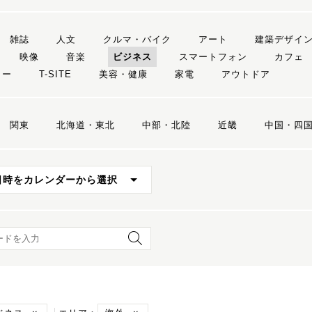
雑誌
人文
クルマ・バイク
アート
建築デザイ
映像
音楽
ビジネス
スマートフォン
カフェ
リー
T-SITE
美容・健康
家電
アウトドア
関東
北海道・東北
中部・北陸
近畿
中国・四
日時をカレンダーから選択
ード検索