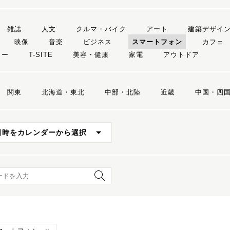
雑誌
人文
クルマ・バイク
アート
建築デザイ
映像
音楽
ビジネス
スマートフォン
カフェ
リー
T-SITE
美容・健康
家電
アウトドア
関東
北海道・東北
中部・北陸
近畿
中国・四
日時をカレンダーから選択
ード検索