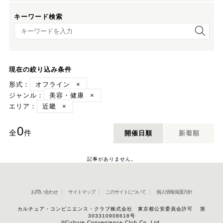
キーワード検索
キーワード検索
現在の絞り込み条件
形式：
オフライン
×
ジャンル：
美容・健康
×
エリア：
近畿
×
0
全
件
開催日順
新着順
記事がありません。
お問い合わせ
サイトマップ
このサイトについて
個人情報保護方針
カルチュア・コンビニエンス・クラブ株式会社 東京都公安委員会許可 第
303310908618号
©Culture Convenience Club Co.,Ltd.