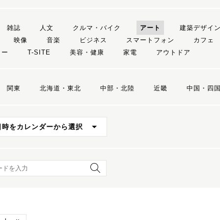
雑誌
人文
クルマ・バイク
アート
建築デザイ
映像
音楽
ビジネス
スマートフォン
カフェ
リー
T-SITE
美容・健康
家電
アウトドア
関東
北海道・東北
中部・北陸
近畿
中国・四
日時をカレンダーから選択
ード検索