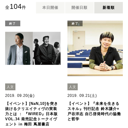
104
全
件
本日開催
開催日順
新着順
終了
終了
人文
人文
2019. 09.20(金)
2019. 09.21(土)
【イベント】[NaN,10]を突き
【イベント】『未来を生きる
抜けるクリエイティヴの実装
スキル』刊行記念 鈴木謙介×
力とは ： 『WIRED』日本版
戸谷洋志 自己啓発時代の協働
VOL.34 発売記念トークイヴ
と哲学
ェント in 梅田 蔦屋書店