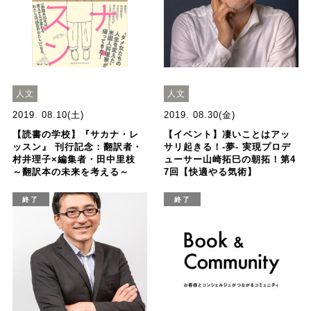
人文
人文
2019. 08.10(土)
2019. 08.30(金)
【読書の学校】『サカナ・レ
【イベント】凄いことはアッ
ッスン』 刊行記念：翻訳者・
サリ起きる！-夢- 実現プロデ
村井理子×編集者・田中里枝
ューサー山崎拓巳の朝拓！第4
～翻訳本の未来を考える～
7回【快適やる気術】
終了
終了