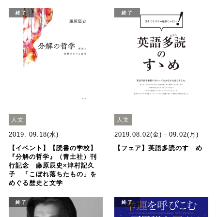
終了
終了
人文
人文
2019. 09.18(水)
2019.08.02(金) - 09.02(月)
【イベント】【読書の学校】
【フェア】英語多読のすゝめ
『分解の哲学』（青土社）刊
行記念 藤原辰史×津村記久
子 「こぼれ落ちたもの」を
めぐる歴史と文学
終了
終了