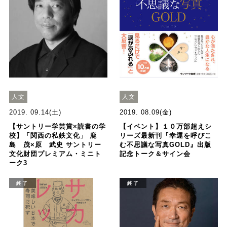
人文
人文
2019. 09.14(土)
2019. 08.09(金)
【サントリー学芸賞×読書の学
【イベント】１０万部超えシ
校】「関西の私鉄文化」 鹿
リーズ最新刊『幸運を呼びこ
島 茂×原 武史 サントリー
む不思議な写真GOLD』出版
文化財団プレミアム・ミニト
記念トーク＆サイン会
ーク3
終了
終了