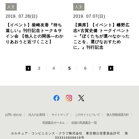
人文
人文
2019. 07.28(日)
2019. 07.07(日)
【イベント】柴崎友香『待ち
【満席】【イベント】幡野広
遠しい』刊行記念トーク＆サ
志×古賀史健 トークイベント
イン会 【他人との関係―わか
～『ぼくたちが選べなかった
りあおうと近づくこと】
ことを、選びなおすため
に。』刊行記念
<
3
4
5
6
7
>
お問い合わせ
法人のお客様
サイトマップ
このサイトについて
個人情報保護方針
蔦屋書店ポータル
全国の蔦屋書店 一覧
カルチュア・コンビニエンス・クラブ株式会社 東京都公安委員会許可 第
303310908618号