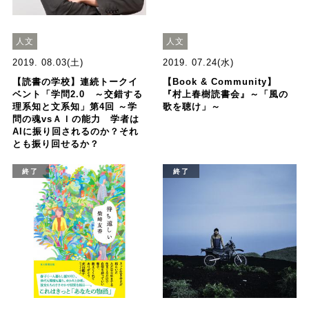
人文
人文
2019. 08.03(土)
2019. 07.24(水)
【読書の学校】連続トークイ
【Book & Community】
ベント「学問2.0 ～交錯する
『村上春樹読書会』～「風の
理系知と文系知」第4回 ～学
歌を聴け」～
問の魂vsＡＩの能力 学者は
AIに振り回されるのか？それ
とも振り回せるか？
終了
終了