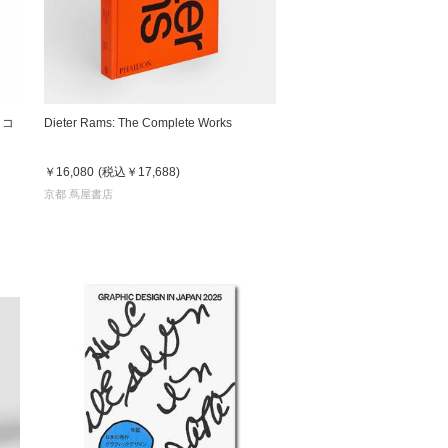
松 蔦
店
・コ
Dieter Rams: The Complete Works
￥16,080
(税込
￥17,688
)
京都 蔦屋書店