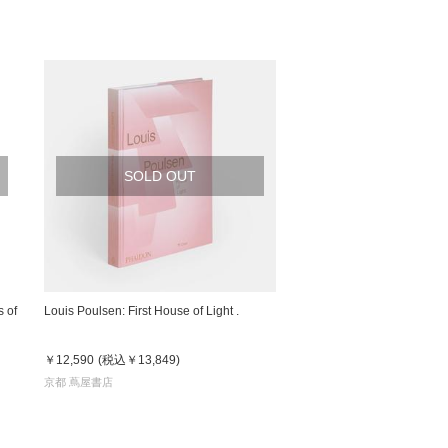
SOLD OUT
 of
Louis Poulsen: First House of Light .
￥12,590
(税込
￥13,849
)
京都 蔦屋書店