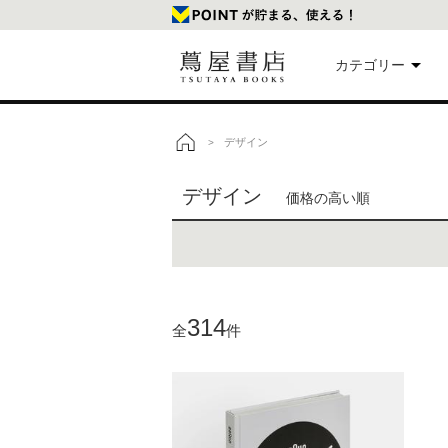
カテゴリー
美
デザイン
>
トップ
デザイン
価格の高い順
本
映
楽
314
全
件
文
雑