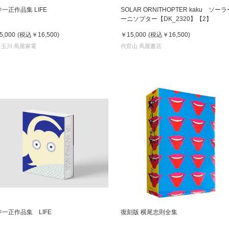
一正作品集 LIFE
SOLAR ORNITHOPTER kaku ソー
ーニソプター【DK_2320】【2】
5,000
(税込
￥16,500
)
￥15,000
(税込
￥16,500
)
子玉川 蔦屋家電
代官山 蔦屋書店
井一正作品集 LIFE
復刻版 横尾忠則全集