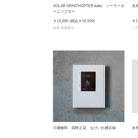
SOLAR ORNITHOPTER kaku ソーラーオ
永井
ーニソプター
￥15,000
(税込
￥16,500
)
￥1
銀座 蔦屋書店
二
川瀬敏郎 四時之花 なげいれ稽古録
永