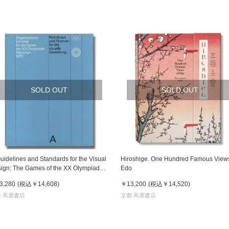
SOLD OUT
SOLD OUT
idelines and Standards for the Visual
Hiroshige. One Hundred Famous Views
ign: The Games of the XX Olympiad
Edo
nich 1972』1972年 ミュンヘンオリン
3,280
(税込
￥14,608
)
￥13,200
(税込
￥14,520
)
ック デザインガイドライン
 蔦屋書店
京都 蔦屋書店