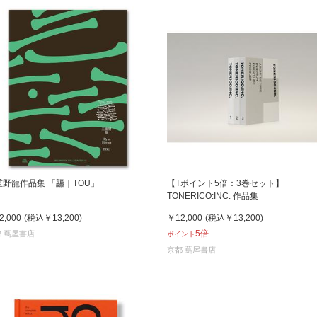
重野龍作品集 「龘｜TOU」
【Tポイント5倍：3巻セット】
TONERICO:INC. 作品集
2,000
(税込
￥13,200
)
￥12,000
(税込
￥13,200
)
5倍
 蔦屋書店
ポイント
京都 蔦屋書店