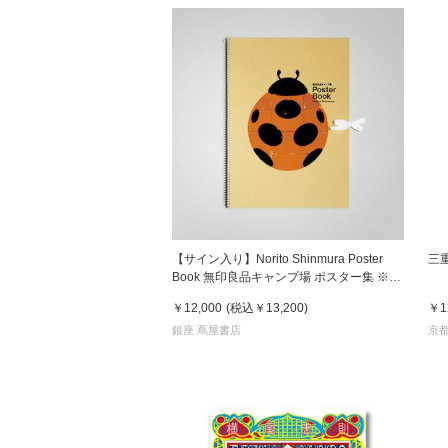
【サイン入り】Norito Shinmura Poster
三
Book 無印良品キャンプ場 ポスター集 ※表
紙3種類
￥12,000
(税込
￥13,200
)
￥1
銀座 蔦屋書店
京都