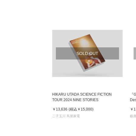
SOLD OUT
HIKARU UTADA SCIENCE FICTION
『Gu
TOUR 2024 NINE STORIES
Des
Mu
￥13,636
(税込
￥15,000
)
￥1
ピ
二子玉川 蔦屋家電
銀座