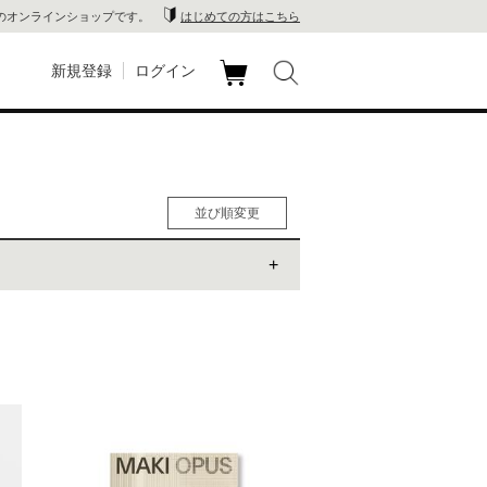
のオンラインショップです。
はじめての方はこちら
新規登録
ログイン
カ
玉川
ート
家電
並び順変更
山 蔦
人気順
男性人気順
店
女性人気順
新着順
 蔦屋
価格の安い順
価格の高い順
木 蔦
店