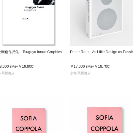
京都
電
書店
品
京都
嗣也作品集 Tsuguya Inoue Graphics
Dieter Rams: As Little Design as Possib
蔦屋
ギフト
8,000
(税込
￥19,800
)
￥17,000
(税込
￥18,700
)
梅田
 蔦屋書店
京都 蔦屋書店
書店
枚方
書店
広島