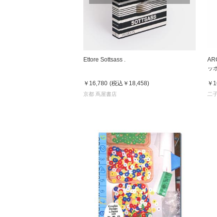
Ettore Sottsass .
AR
ッ
￥16,780
(税込
￥18,458
)
￥1
京都 蔦屋書店
二