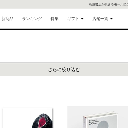
蔦屋書店が集まるモール型
新商品
ランキング
特集
ギフト
店舗一覧
二子
術品
ギフトにおすすめ
蔦屋
eギフト
代官
さらに絞り込む
屋書
像・音
銀座
書店
具
六本
貨
屋書