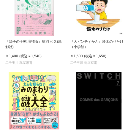
『親子の手帖 増補版』鳥羽 和久(鳥
『大ピンチずかん』鈴木のりたけ
影社)
（小学館）
￥1,400
(税込
￥1,540
)
￥1,500
(税込
￥1,650
)
二子玉川 蔦屋家電
二子玉川 蔦屋家電