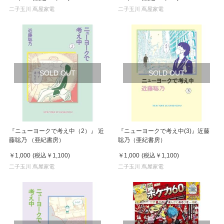
原作
二子玉川 蔦屋家電
二子玉川 蔦屋家電
SOLD OUT
SOLD OUT
『ニューヨークで考え中（2）』 近
『ニューヨークで考え中(3)』近藤
藤聡乃 （亜紀書房）
聡乃（亜紀書房）
￥1,000
(税込
￥1,100
)
￥1,000
(税込
￥1,100
)
二子玉川 蔦屋家電
二子玉川 蔦屋家電