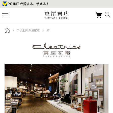
二子玉川 蔦屋家電
本
>
>
トップ