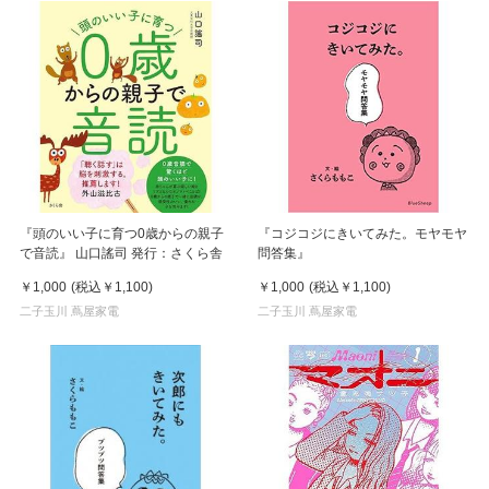
『頭のいい子に育つ0歳からの親子
『コジコジにきいてみた。モヤモヤ
で音読』 山口謠司 発行：さくら舎
問答集』
￥1,000
(税込
￥1,100
)
￥1,000
(税込
￥1,100
)
二子玉川 蔦屋家電
二子玉川 蔦屋家電