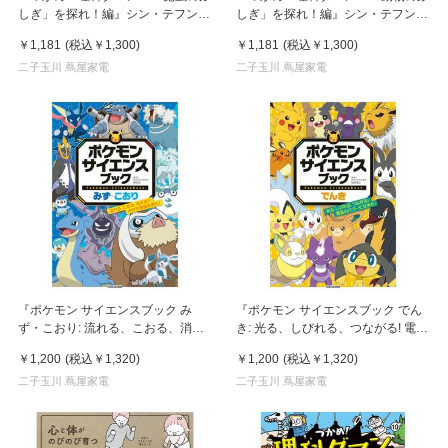
しぎ」を探れ！編』シン・テフン
しぎ」を探れ！編』シン・テフン
(著), ナ・スンフン (イラスト), 呉華
(著), ナ・スンフン (イラスト), 呉華
￥1,181
(税込
￥1,300
)
￥1,181
(税込
￥1,300
)
順 (翻訳)
順 (翻訳) マガジンハウス
二子玉川 蔦屋家電
二子玉川 蔦屋家電
『ポケモン サイエンスブック み
『ポケモン サイエンスブック でん
ず・こおり: 流れる、こおる、消え
き: 光る、しびれる、つながる! 電気
る!? 水の不思議を探れ!』神田 学
のパワーにせまれ!』岩崎 孝之 (監
￥1,200
(税込
￥1,320
)
￥1,200
(税込
￥1,320
)
(監修)小学館
修) 小学館
二子玉川 蔦屋家電
二子玉川 蔦屋家電