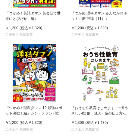
『つかめ！英語ダマン 英会話で世
『つかめ!理科ダマン みんながロボ
界にとびだせ！編』
ットに夢中!編（11）』
￥1,200
(税込
￥1,320
)
￥1,200
(税込
￥1,320
)
二子玉川 蔦屋家電
二子玉川 蔦屋家電
『つかめ！理科ダマン 12 最強ロボ
『おうち性教育はじめます - 一番や
ット決戦！編』シン・テフン (著)
さしい!防犯・SEX・命の伝え方-』
フクチ マミ, 村瀬 幸浩 /著
￥1,200
(税込
￥1,320
)
￥1,300
(税込
￥1,430
)
(KADOKAWA)
二子玉川 蔦屋家電
二子玉川 蔦屋家電