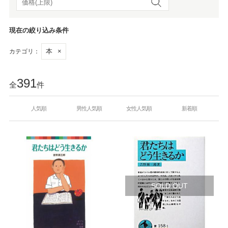
現在の絞り込み条件
本
×
カテゴリ：
391
全
件
人気順
男性人気順
女性人気順
新着順
SOLD OUT