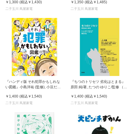
￥1,300
(税込
￥1,430
)
￥1,350
(税込
￥1,485
)
二子玉川 蔦屋家電
二子玉川 蔦屋家電
『ハンディ版 それ犯罪かもしれな
『ちつのトリセツ 劣化はとまる』
い図鑑』小島洋祐 (監修), 小豆だる
原田 純/著, たつの ゆりこ/監修 （径
ま (イラスト)金の星社
書房）
￥1,400
(税込
￥1,540
)
￥1,400
(税込
￥1,540
)
二子玉川 蔦屋家電
二子玉川 蔦屋家電