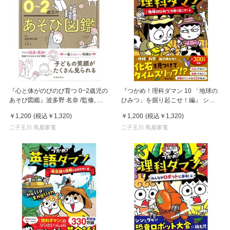
『心と体がのびのび育つ 0~2歳児の
『つかめ！理科ダマン 10 「地球の
あそび図鑑』波多野 名奈 /監修, モ
ひみつ」を掘り起こせ！編』 シ
チコ/イラスト（池田書店）
ン・テフン (著) マガジンハウス
￥1,200
(税込
￥1,320
)
￥1,200
(税込
￥1,320
)
二子玉川 蔦屋家電
二子玉川 蔦屋家電