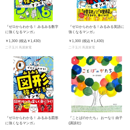
『ゼロからわかる！ みるみる数字
『ゼロからわかる！みるみる英語に
に強くなるマンガ』
強くなるマンガ』
￥1,300
(税込
￥1,430
)
￥1,300
(税込
￥1,430
)
二子玉川 蔦屋家電
二子玉川 蔦屋家電
『ゼロからわかる！ みるみる図形
『ことばのかたち』 おーなり 由子
に強くなるマンガ』
(講談社)