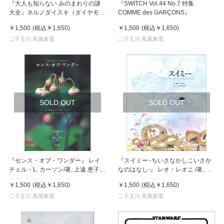
『大人も知らない みのまわりの謎
『SWITCH Vol.44 No.7 特集
大全』ネルノダイスキ（ダイヤモン
COMME des GARÇONS』
ド社）
￥1,500
(税込
￥1,650
)
￥1,500
(税込
￥1,650
)
二子玉川 蔦屋家電
二子玉川 蔦屋家電
SOLD OUT
SOLD OUT
『センス・オブ・ワンダー』 レイ
『スイミー -ちいさなかしこいさか
チェル・L. カーソン/著, 上遠 恵子/
なのはなし-』 レオ・レオニ /著, 谷
翻訳 （新潮社）
川 俊太郎/訳 （好学社）
￥1,500
(税込
￥1,650
)
￥1,500
(税込
￥1,650
)
二子玉川 蔦屋家電
二子玉川 蔦屋家電