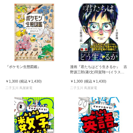
『ポケモン生態図鑑』
漫画『君たちはどう生きるか』 吉
野源三郎(著/文)羽賀翔一(イラスト)
８マガジンハウス）
￥1,300
(税込
￥1,430
)
￥1,300
(税込
￥1,430
)
二子玉川 蔦屋家電
二子玉川 蔦屋家電