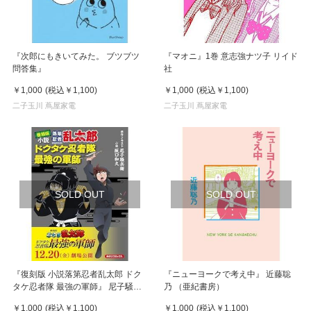
『次郎にもきいてみた。 ブツブツ
『マオニ』1巻 意志強ナツ子 リイド
問答集』
社
￥1,000
(税込
￥1,100
)
￥1,000
(税込
￥1,100
)
二子玉川 蔦屋家電
二子玉川 蔦屋家電
SOLD OUT
SOLD OUT
『復刻版 小説落第忍者乱太郎 ドク
『ニューヨークで考え中』 近藤聡
タケ忍者隊 最強の軍師』 尼子騒兵
乃 （亜紀書房）
衛 阪口和久 劇場版 忍たま乱太郎
￥1,000
(税込
￥1,100
)
￥1,000
(税込
￥1,100
)