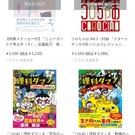
SOLD OUT
SOLD OUT
【特典ステッカー付】『ニューヨー
コロちゃお Vol.1（付録 『スタート
クで考え中（４）』近藤聡乃 発
デッキ100 バトルコレクション コ
行：亜紀書房
ロちゃおVer.』） 小学館
￥1,100
(税込
￥1,210
)
￥1,163
(税込
￥1,280
)
二子玉川 蔦屋家電
二子玉川 蔦屋家電
『つかめ！理科ダマン 8 「昆虫のふ
『つかめ！理科ダマン 9 「動物のふ