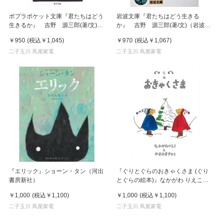
ポプラポケット文庫『君たちはどう
岩波文庫『君たちはどう生きる
生きるか』 吉野 源三郎(著/文)
か』 吉野 源三郎(著/文)（岩波書
（ポプラ社）
店）
￥950
(税込
￥1,045
)
￥970
(税込
￥1,067
)
二子玉川 蔦屋家電
二子玉川 蔦屋家電
『エリック』ショーン・タン（河出
『ぐりとぐらのおきゃくさま (ぐり
書房新社）
とぐらの絵本)』なかがわ りえこ
(著), やまわき ゆりこ (イラスト)福
￥1,000
(税込
￥1,100
)
￥1,000
(税込
￥1,100
)
音館書店
二子玉川 蔦屋家電
二子玉川 蔦屋家電