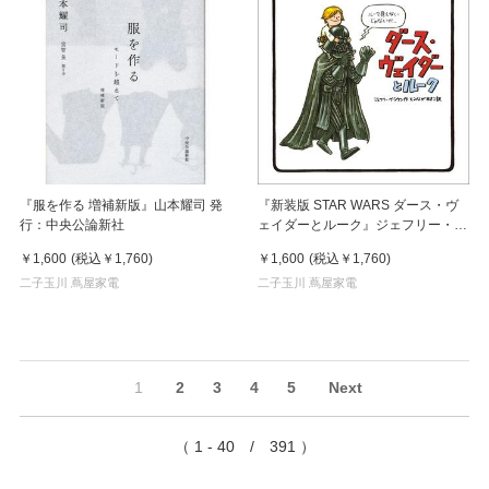
『服を作る 増補新版』山本耀司 発
『新装版 STAR WARS ダース・ヴ
行：中央公論新社
ェイダーとルーク』ジェフリー・ブ
ラウン (著) 実務教育出版
￥1,600
(税込
￥1,760
)
￥1,600
(税込
￥1,760
)
二子玉川 蔦屋家電
二子玉川 蔦屋家電
1
2
3
4
5
Next
（ 1 - 40 / 391 ）