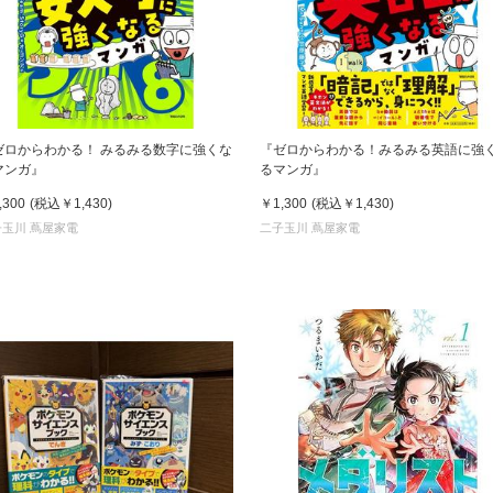
ゼロからわかる！ みるみる数字に強くな
『ゼロからわかる！みるみる英語に強
マンガ』
るマンガ』
,300
(税込
￥1,430
)
￥1,300
(税込
￥1,430
)
子玉川 蔦屋家電
二子玉川 蔦屋家電