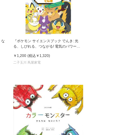
くな
『ポケモン サイエンスブック でんき: 光
る、しびれる、つながる! 電気のパワーに
せまれ!』岩崎 孝之 (監修) 小学館
￥1,200
(税込
￥1,320
)
二子玉川 蔦屋家電