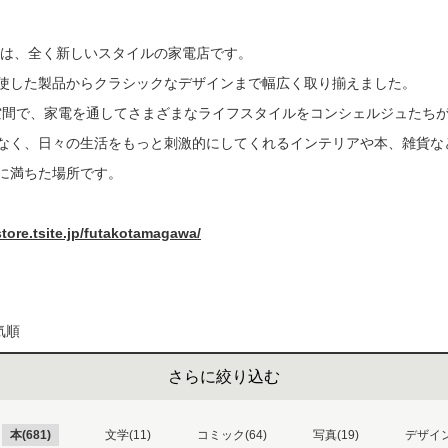
書店
電は、全く新しいスタイルの家電店です。
六本
使した製品からクラシックなデザインまで幅広く取り揃えました。
屋書
É の空間で、家電を通してさまざまなライフスタイルをコンシェルジュたち
なく、日々の生活をもっと刺激的にしてくれるインテリアや本、雑貨な
に満ちた場所です。
ore.tsite.jp/futakotamagawa/
気順
さらに絞り込む
本(681)
文学(11)
コミック(64)
写真(19)
デザイン