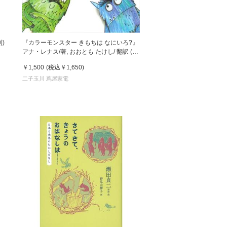
)
『カラーモンスター きもちは なにいろ?』
アナ・レナス/著, おおとも たけし/ 翻訳 (永
岡書店）
￥1,500
(税込
￥1,650
)
二子玉川 蔦屋家電