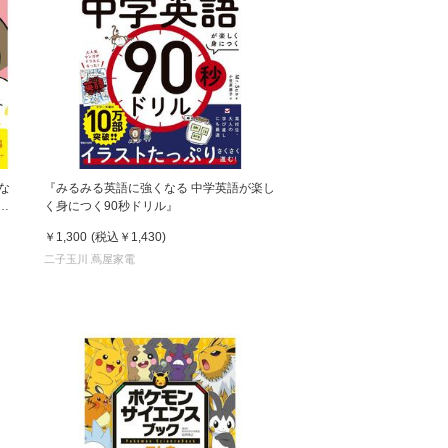
な
『みるみる英語に強くなる 中学英語が楽し
ユ
く身につく90秒ドリル』
￥1,300
(税込
￥1,430
)
二子玉川 蔦屋家電