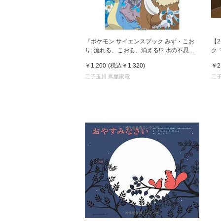
『ポケモン サイエンスブック みず・こお
【
り: 流れる、こおる、消える!? 水の不思議
ク
を探れ!』神田 学 (監修)小学館
￥1,200
(税込
￥1,320
)
￥2
二子玉川 蔦屋家電
二