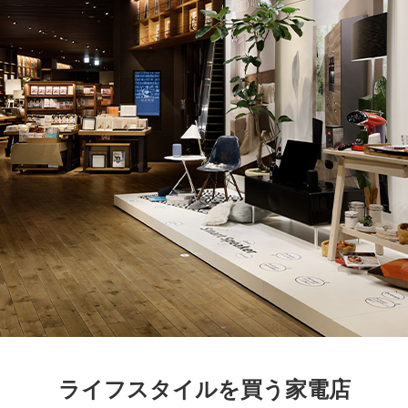
京都
電
書店
品
京都
蔦屋
ギフト
梅田
書店
枚方
書店
ライフスタイルを買う家電店
広島