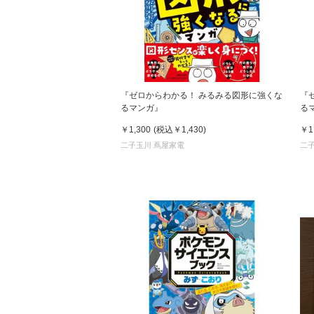
『ゼロからわかる！ みるみる図形に強くな
『
るマンガ』
る
￥1,300
(税込
￥1,430
)
￥1
二子玉川 蔦屋家電
二