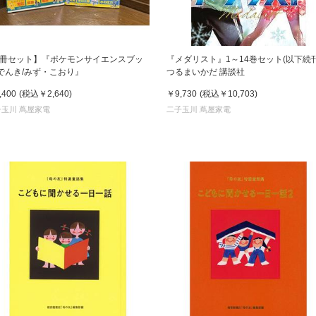
2冊セット】『ポケモンサイエンスブッ
『メダリスト』1～14巻セット(以下続刊
 でんき/みず・こおり』
つるまいかだ 講談社
,400
(税込
￥2,640
)
￥9,730
(税込
￥10,703
)
子玉川 蔦屋家電
二子玉川 蔦屋家電