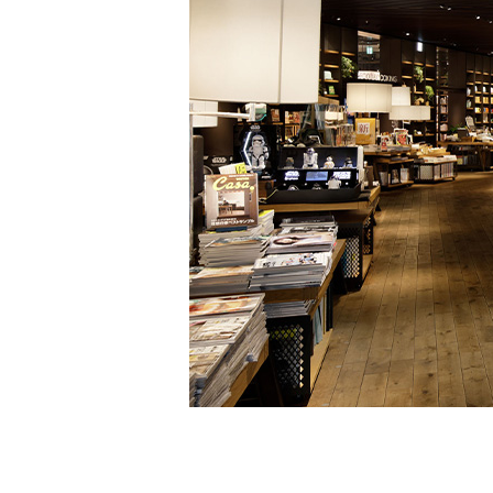
家
食
e