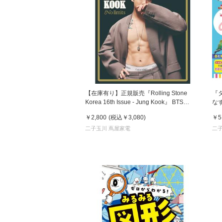
【在庫有り】正規販売『Rolling Stone
『
Korea 16th Issue - Jung Kook』 BTS
な
JUNG KOOK（ジョングク） 表紙 国内発送
￥2,800
(税込
￥3,080
)
￥5
韓国版 ローリング ストーン コリア
二子玉川 蔦屋家電
二