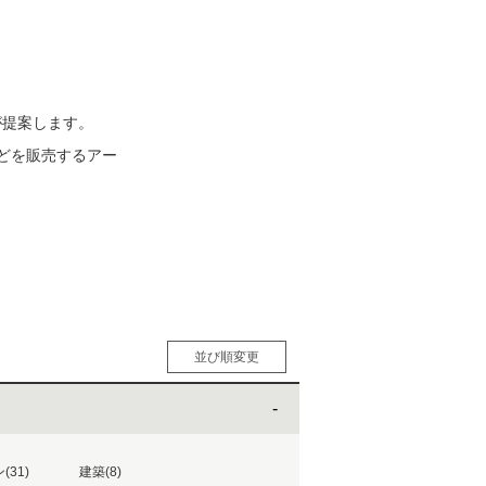
松 蔦
店
が提案します。
どを販売するアー
並び順変更
人気順
男性人気順
女性人気順
新着順
(31)
建築(8)