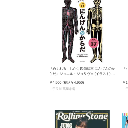
『めくれる！しかけ図鑑絵本 にんげんのか
『パ
らだ』ジョエル・ジョリヴェ (イラスト),
稲葉俊郎 (監修)アノニマ・スタジオ
￥4,500
(税込
￥4,950
)
￥1
二子玉川 蔦屋家電
二