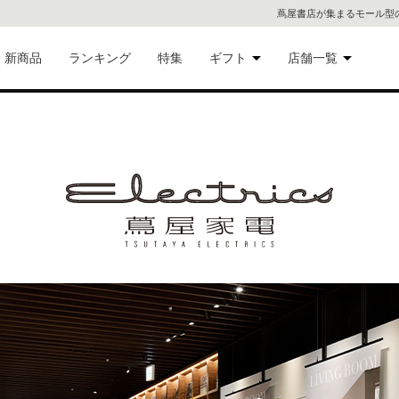
蔦屋書店が集まるモール型
新商品
ランキング
特集
ギフト
店舗一覧
二子
術品
ギフトにおすすめ
蔦屋
eギフト
代官
屋書
像・音
銀座
書店
具
六本
貨
屋書