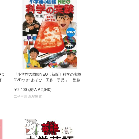
Dつ
『小学館の図鑑NEO〔新版〕科学の実験
著)
DVDつき: あそび・工作・手品 』 監修／
ＮＰＯ法人ガリレオ工房
￥2,400
(税込
￥2,640
)
二子玉川 蔦屋家電