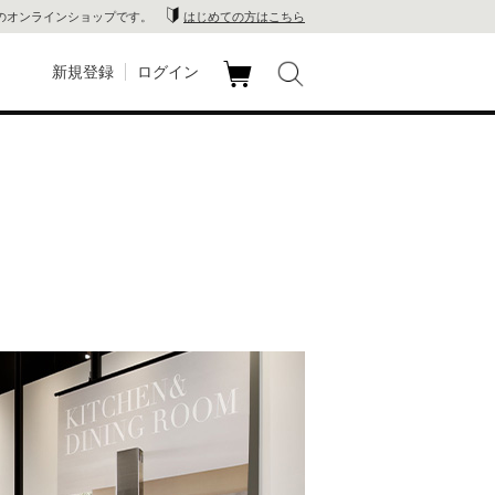
のオンラインショップです。
はじめての方はこちら
新規登録
ログイン
カ
玉川
ート
家電
山 蔦
店
 蔦屋
木 蔦
店