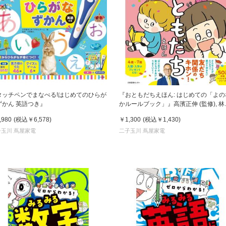
タッチペンでまなべる!はじめてのひらが
『おともだちえほん: はじめての「よの
ずかん 英語つき』
かルールブック」』高濱正伸 (監修), 林
ミ (イラスト)
,980
(税込
￥6,578
)
￥1,300
(税込
￥1,430
)
子玉川 蔦屋家電
二子玉川 蔦屋家電