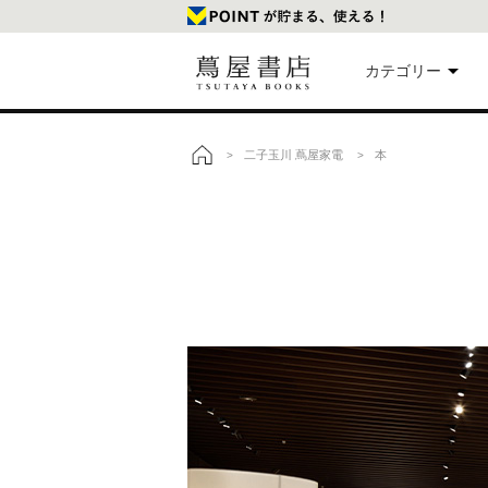
カテゴリー
美
二子玉川 蔦屋家電
本
>
>
トップ
本
映
楽
文
雑