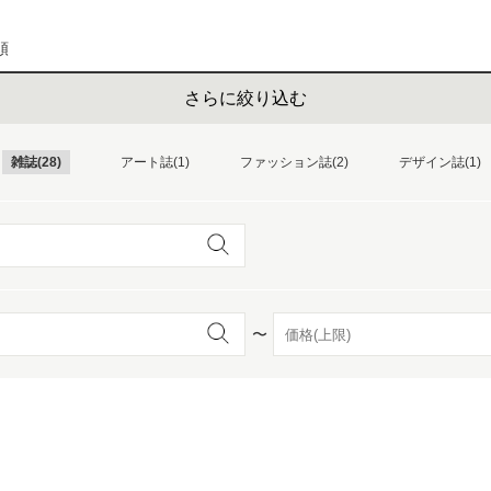
順
さらに絞り込む
雑誌(28)
アート誌(1)
ファッション誌(2)
デザイン誌(1)
〜