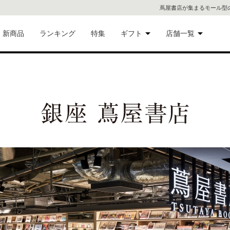
蔦屋書店が集まるモール型
新商品
ランキング
特集
ギフト
店舗一覧
二子
術品
ギフトにおすすめ
蔦屋
eギフト
代官
屋書
像・音
銀座
書店
具
六本
貨
屋書