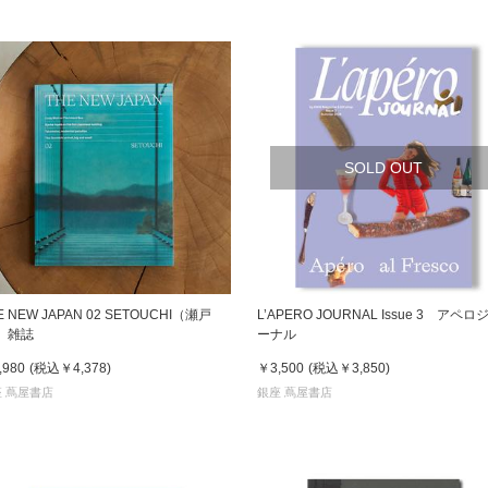
SOLD OUT
E NEW JAPAN 02 SETOUCHI（瀬戸
L’APERO JOURNAL Issue 3 アペロ
） 雑誌
ーナル
,980
(税込
￥4,378
)
￥3,500
(税込
￥3,850
)
 蔦屋書店
銀座 蔦屋書店