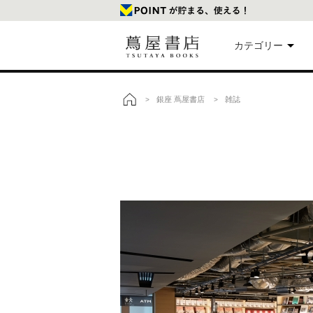
カテゴリー
美
銀座 蔦屋書店
雑誌
>
>
トップ
本
映
楽
文
雑