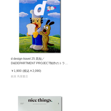
d design travel 25 高知／
D&DEPARTMENT PROJECT制作のトラベ
ルガイド
￥1,900
(税込
￥2,090
)
銀座 蔦屋書店