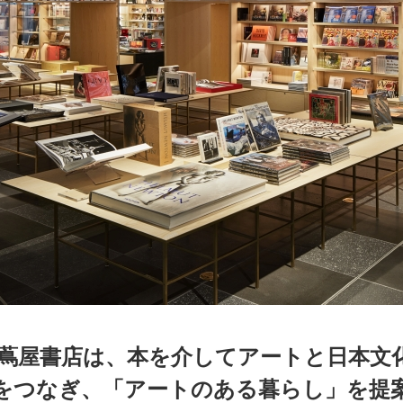
京都
電
書店
品
京都
蔦屋
ギフト
梅田
書店
枚方
書店
 蔦屋書店は、本を介してアートと日本文
広島
をつなぎ、「アートのある暮らし」を提