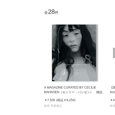
28
全
件
A MAGAZINE CURATED BY CECILIE
【第3
BAHNSEN（セシリー・バンセン） 雑誌
Ar
￥7,500
(税込
￥8,250
)
￥4
銀座 蔦屋書店
銀座