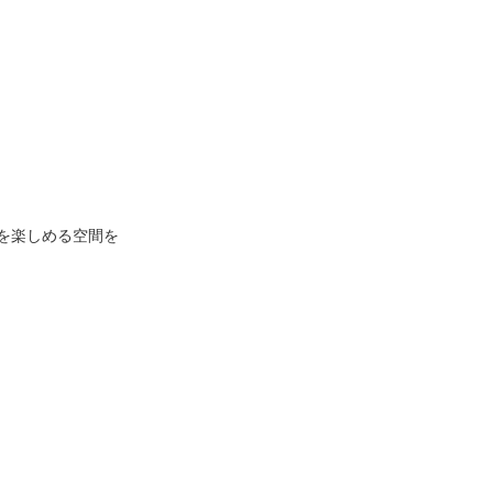
松 蔦
店
を楽しめる空間を