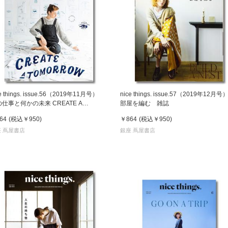
ce things. issue.56（2019年11月号）
nice things. issue.57（2019年12月
仕事と何かの未来 CREATE A
部屋を編む 雑誌
MORROW 雑誌
64
(税込
￥950
)
￥864
(税込
￥950
)
 蔦屋書店
銀座 蔦屋書店