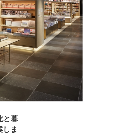
 蔦屋
岡崎
書店
 蔦屋
 蔦屋
化と暮
 蔦屋
案しま