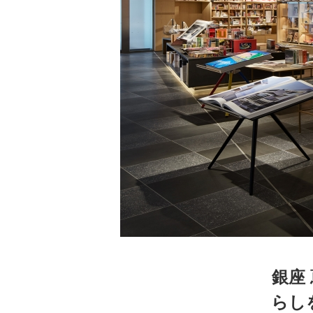
家
食
e
銀座
らし