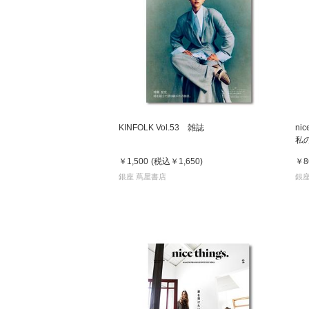
KINFOLK Vol.53 雑誌
ni
私の
TO
￥1,500
(税込
￥1,650
)
￥8
銀座 蔦屋書店
銀座