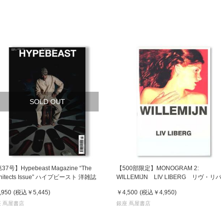
SOLD OUT
7号】Hypebeast Magazine “The
【500部限定】MONOGRAM 2:
chitects Issue” ハイプビースト 洋雑誌
WILLEMIJN LIV LIBERG リヴ・リ
グ ベルギー発の月刊誌『MONOGRA
,950
(税込
￥5,445
)
￥4,500
(税込
￥4,950
)
の第2号
 蔦屋書店
銀座 蔦屋書店