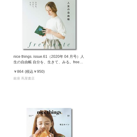
号）
nice things. issue.61（2020年 04 月号）人
生の自由帳 自分を、生きて、みる。free
note 雑誌
￥864
(税込
￥950
)
銀座 蔦屋書店