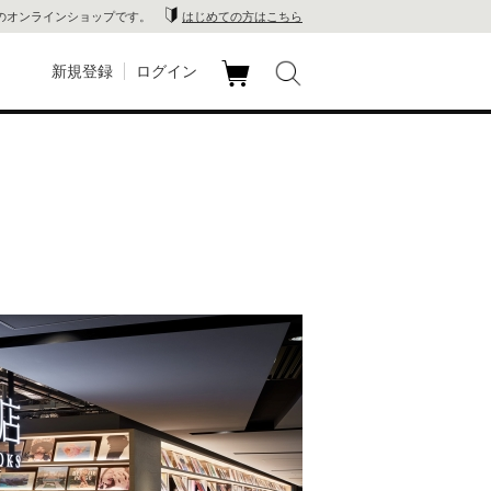
のオンラインショップです。
はじめての方はこちら
新規登録
ログイン
カ
玉川
ート
家電
山 蔦
店
 蔦屋
木 蔦
店