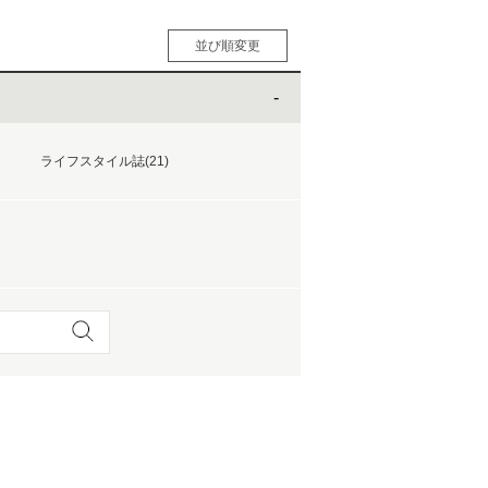
並び順変更
人気順
男性人気順
女性人気順
新着順
ライフスタイル誌(21)
価格の安い順
価格の高い順