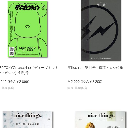
EPTOKYOmagazine（ディープトウキ
疾駆/chic 第11号 藤原ヒロシ特集
ウマガジン）創刊号
,546
(税込
￥2,800
)
￥2,000
(税込
￥2,200
)
 蔦屋書店
銀座 蔦屋書店