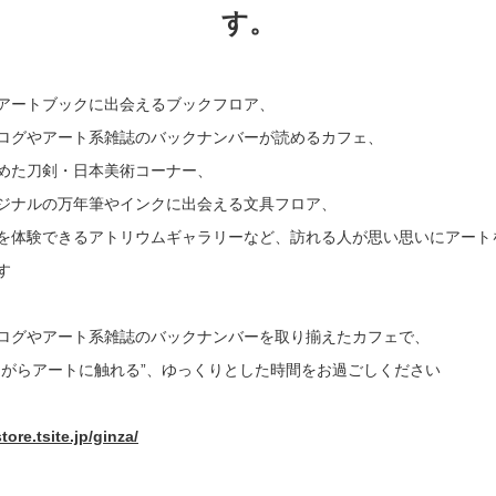
す。
書店
六本
アートブックに出会えるブックフロア、
屋書
ログやアート系雑誌のバックナンバーが読めるカフェ、
めた刀剣・日本美術コーナー、
ジナルの万年筆やインクに出会える文具フロア、
を体験できるアトリウムギャラリーなど、訪れる人が思い思いにアート
す
ログやアート系雑誌のバックナンバーを取り揃えたカフェで、
ながらアートに触れる”、ゆっくりとした時間をお過ごしください
re.tsite.jp/ginza/