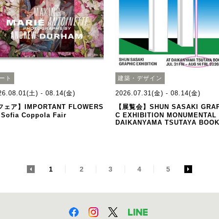
ート
建築・デザイン
26.08.01(土) - 08.14(金)
2026.07.31(金) - 08.14(金)
フェア】IMPORTANT FLOWERS
【展覧会】SHUN SASAKI GRAP
 Sofia Coppola Fair
C EXHIBITION MONUMENTAL
DAIKANYAMA TSUTAYA BOO
<
1
2
3
4
5
>