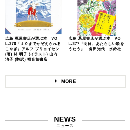
広島 蔦屋書店が選ぶ本 VO
広島 蔦屋書店が選ぶ本 VO
L.378『１０までかぞえられる
L.377『明日、あたらしい歌を
こやぎ』アルフ プリョイセン
うたう』 角田光代 水鈴社
(著) 林 明子 (イラスト) 山内
清子 (翻訳) 福音館書店
MORE
NEWS
ニュース