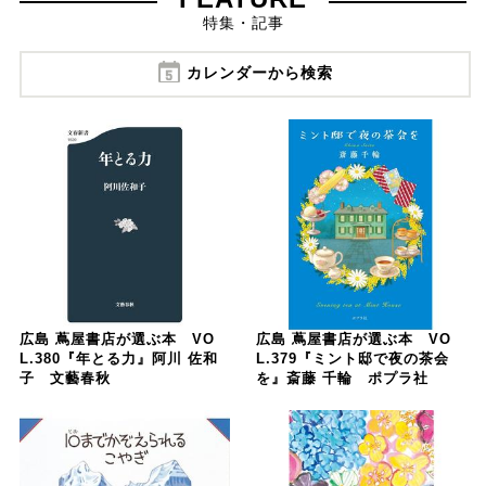
特集・記事
カレンダーから検索
広島 蔦屋書店が選ぶ本 VO
広島 蔦屋書店が選ぶ本 VO
L.380『年とる力』阿川 佐和
L.379『ミント邸で夜の茶会
子 文藝春秋
を』斎藤 千輪 ポプラ社