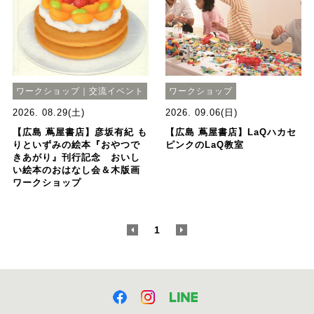
ワークショップ｜交流イベント
ワークショップ
2026. 08.29(土)
2026. 09.06(日)
【広島 蔦屋書店】彦坂有紀 も
【広島 蔦屋書店】LaQハカセ
りといずみの絵本『おやつで
ピンクのLaQ教室
きあがり』刊行記念 おいし
い絵本のおはなし会＆木版画
ワークショップ
<
1
>