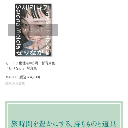
SOLD OUT
モトーラ世理奈×松岡一哲写真集
「せりなが」 写真集
￥4,300
(税込
￥4,730
)
銀座 蔦屋書店