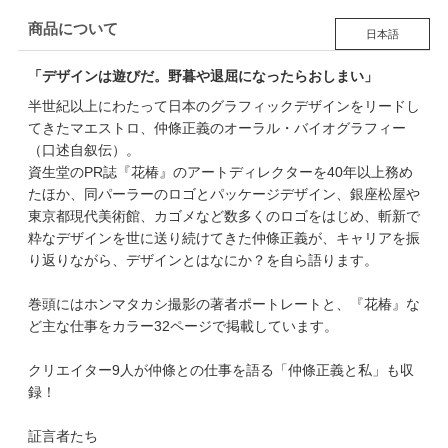
商品について
日本語
「デザインは遊びだ。野暮や退屈になったらおしまい」
半世紀以上にわたって日本のグラフィックデザインをリードし
てきたマエストロ、仲條正義のオーラル・バイオグラフィー
（口述自叙伝）。
資生堂のPR誌『花椿』のアートディレクターを40年以上務め
たほか、同パーラーのロゴとパッケージデザイン、銀座松屋や
東京都現代美術館、カゴメなど数多くのロゴをはじめ、斬新で
粋なデザインを世に送り続けてきた仲條正義が、キャリアを振
り返りながら、デザインとはなにか？を自ら語ります。
巻頭にはホンマタカシ撮影の著者ポートレートと、『花椿』な
ど主な仕事をカラー32ページで掲載しています。
クリエイター9人が仲條との仕事を語る「仲條正義と私」も収
録！
証言者たち