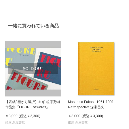
一緒に買われている商品
SOLD OUT
【表紙3種から選択】キギ 植原亮輔
Masahisa Fukase 1961-1991
作品集『FIGURE of words』
Retrospective 深瀬昌久
￥3,000
(税込
￥3,300
)
￥3,000
(税込
￥3,300
)
銀座 蔦屋書店
銀座 蔦屋書店