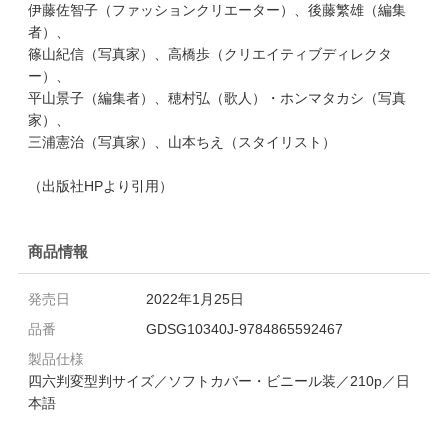
伊藤佐智子（ファッションクリエーター）、後藤繁雄（編集
者）、
篠山紀信（写真家）、高橋歩（クリエイティブディレクタ
ー）、
平山景子（編集者）、穂村弘（歌人）・ホンマタカシ（写真
家）、
三浦憲治（写真家）、山本ちえ（スタイリスト）
（出版社HPより引用）
商品情報
発売日
2022年1月25日
品番
GDSG10340J-9784865592467
製品仕様
四六判変型判サイズ／ソフトカバー・ビニール装／210p／日
本語