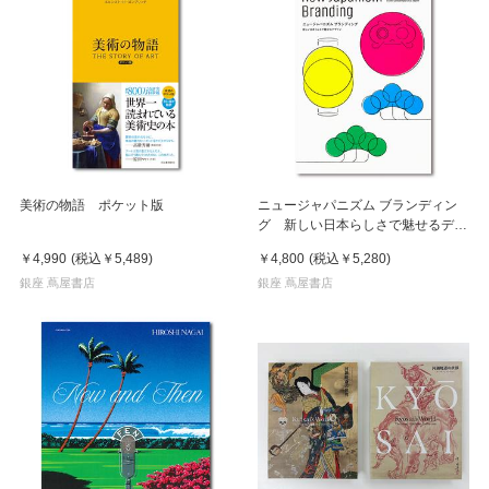
美術の物語 ポケット版
ニュージャパニズム ブランディン
グ 新しい日本らしさで魅せるデザ
イン
￥4,990
(税込
￥5,489
)
￥4,800
(税込
￥5,280
)
銀座 蔦屋書店
銀座 蔦屋書店