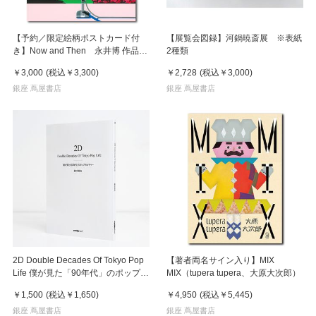
【予約／限定絵柄ポストカード付
【展覧会図録】河鍋暁斎展 ※表紙
き】Now and Then 永井博 作品
2種類
集 ※8月下旬頃の発送予定
￥3,000
(税込
￥3,300
)
￥2,728
(税込
￥3,000
)
銀座 蔦屋書店
銀座 蔦屋書店
2D Double Decades Of Tokyo Pop
【著者両名サイン入り】MIX
Life 僕が見た「90年代」のポップカ
MIX（tupera tupera、大原大次郎）
ルチャー 鈴木哲也（著）
￥1,500
(税込
￥1,650
)
￥4,950
(税込
￥5,445
)
銀座 蔦屋書店
銀座 蔦屋書店