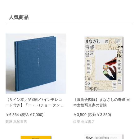
人気商品
【サイン本／第3刷／7インチレコ
【展覧会図録】まなざしの奇跡 日
ード付き】「ー・・(チョー タン タ
本女性写真家の冒険
ン)」 濵本奏 写真集
￥6,364
(税込
￥7,000
)
￥3,500
(税込
￥3,850
)
銀座 蔦屋書店
銀座 蔦屋書店