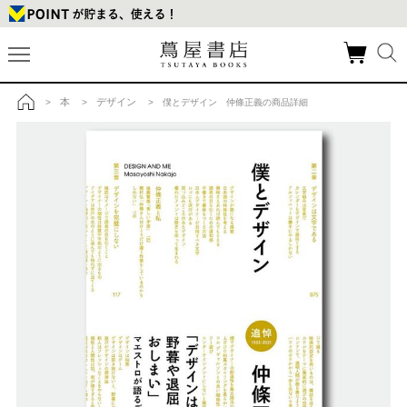
本
デザイン
>
>
> 僕とデザイン 仲條正義の商品詳細
トップ