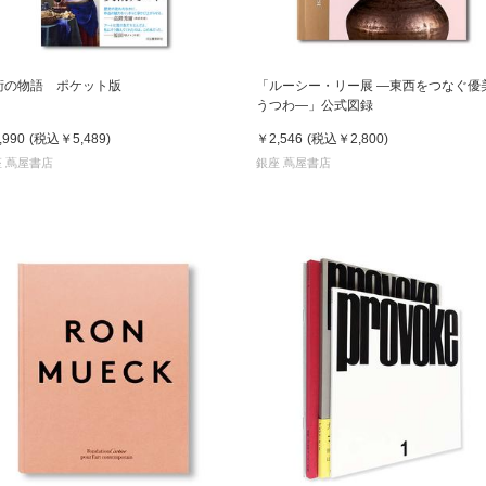
術の物語 ポケット版
「ルーシー・リー展 ―東西をつなぐ優
うつわ―」公式図録
,990
(税込
￥5,489
)
￥2,546
(税込
￥2,800
)
 蔦屋書店
銀座 蔦屋書店