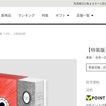
蔦屋書店が集まるモール型
新商品
ランキング
特集
ギフト
店舗一覧
二子
術品
ギフトにおすすめ
LIFE』 .の商品詳細
蔦屋
eギフト
【特装版】
代官
著者： 永井一
屋書
像・音
取扱店舗：京
銀座
販売価格
書店
具
送料
六本
貨
屋書
Vポイントの