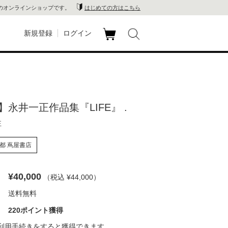
のオンラインショップです。
はじめての方はこちら
新規登録
ログイン
カ
玉川
ート
家電
永井一正作品集『LIFE』 .
山 蔦
正
店
都 蔦屋書店
 蔦屋
¥40,000
（税込 ¥44,000
）
送料無料
木 蔦
220ポイント獲得
店
利用手続き
をすると獲得できます