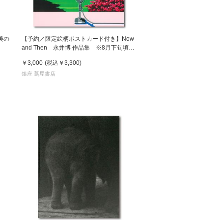
美の
【予約／限定絵柄ポストカード付き】Now
and Then 永井博 作品集 ※8月下旬頃の
発送予定
￥3,000
(税込
￥3,300
)
銀座 蔦屋書店