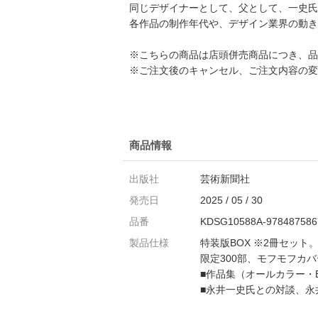
同じデザイナーとして、父として、一史氏
各作品の制作年代や、デザイン業界の動き
※こちらの商品は店頭併売商品につき、品
※ご注文後のキャンセル、ご注文内容の変
商品情報
出版社
芸術新聞社
発売日
2025 / 05 / 30
品番
KDSG10588A-978487586
製品仕様
特装版BOX ※2冊セット
限定300部、モフモフカ
■作品集（オールカラー・B
■永井一史氏との対談、永井