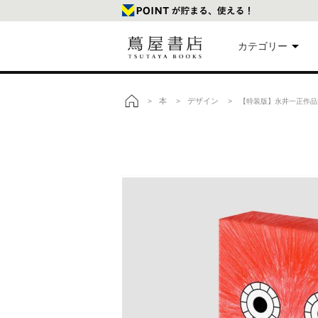
カテゴリー
美
本
デザイン
>
>
> 【特装版】永井一正作品集『
トップ
本
映
楽
文
雑