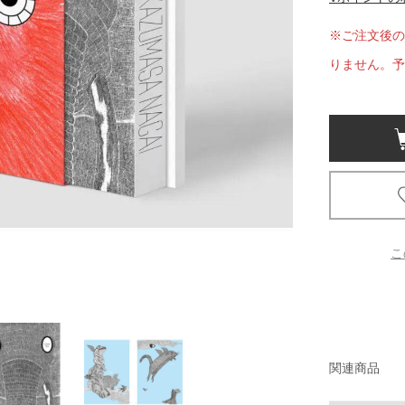
※ご注文後の
京都
電
りません。予
書店
品
京都
蔦屋
ギフト
梅田
書店
こ
枚方
書店
関連商品
広島