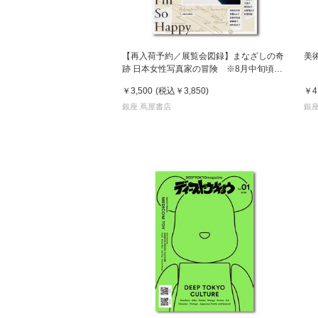
【再入荷予約／展覧会図録】まなざしの奇
美
跡 日本女性写真家の冒険 ※8月中旬頃入
荷予定
￥3,500
(税込
￥3,850
)
￥4
銀座 蔦屋書店
銀座