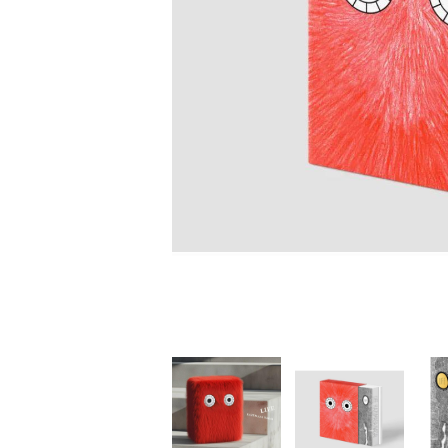
家
食
e