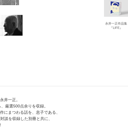
書店
六本
永井一正作品集
『LIFE』
屋書
永井一正。
ら、厳選500点余りを収録。
作にまつわる話を、息子である、
氏との対談を収録した別冊と共に、
！