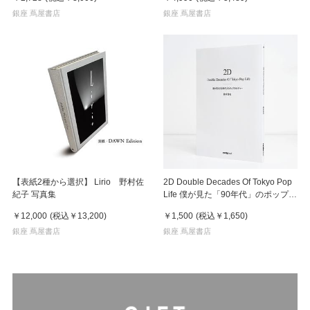
銀座 蔦屋書店
銀座 蔦屋書店
【表紙2種から選択】 Lirio 野村佐
2D Double Decades Of Tokyo Pop
紀子 写真集
Life 僕が見た「90年代」のポップカ
ルチャー 鈴木哲也（著）
￥12,000
(税込
￥13,200
)
￥1,500
(税込
￥1,650
)
銀座 蔦屋書店
銀座 蔦屋書店