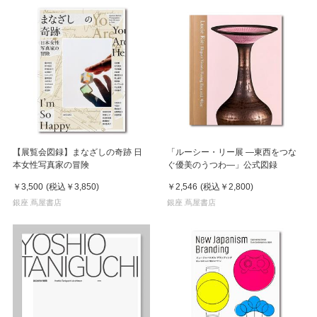
【展覧会図録】まなざしの奇跡 日
「ルーシー・リー展 ―東西をつな
本女性写真家の冒険
ぐ優美のうつわ―」公式図録
￥3,500
(税込
￥3,850
)
￥2,546
(税込
￥2,800
)
銀座 蔦屋書店
銀座 蔦屋書店