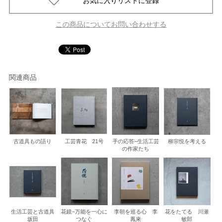
この商品についてお問い合わせする
関連商品
古道具もの語り
工芸青花 21号
手の応答−生活工芸
柳宗悦を考える
の作家たち
生活工芸と古道具
花鏡−万能を一心に
李朝を巡る心 李
花をたてる 川瀬
坂田
つなぐ
鳳來
敏郎