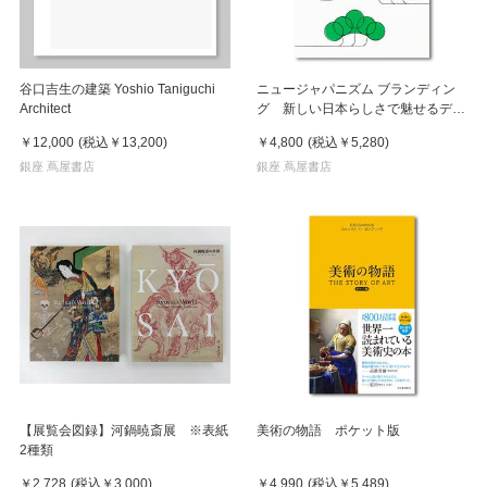
谷口吉生の建築 Yoshio Taniguchi
ニュージャパニズム ブランディン
Architect
グ 新しい日本らしさで魅せるデザ
イン
￥12,000
(税込
￥13,200
)
￥4,800
(税込
￥5,280
)
銀座 蔦屋書店
銀座 蔦屋書店
【展覧会図録】河鍋暁斎展 ※表紙
美術の物語 ポケット版
2種類
￥2,728
(税込
￥3,000
)
￥4,990
(税込
￥5,489
)