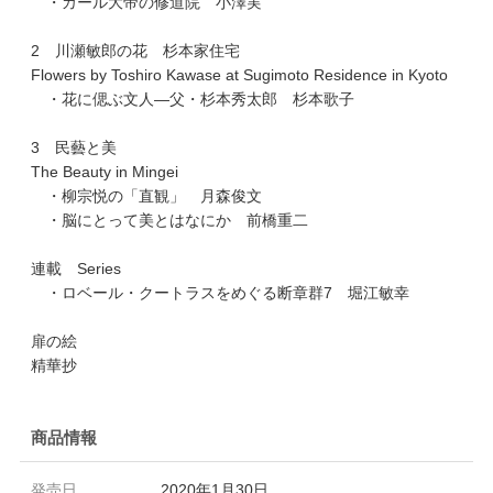
・カール大帝の修道院 小澤実
2 川瀬敏郎の花 杉本家住宅
Flowers by Toshiro Kawase at Sugimoto Residence in Kyoto
・花に偲ぶ文人―父・杉本秀太郎 杉本歌子
3 民藝と美
The Beauty in Mingei
・柳宗悦の「直観」 月森俊文
・脳にとって美とはなにか 前橋重二
連載 Series
・ロベール・クートラスをめぐる断章群7 堀江敏幸
扉の絵
精華抄
商品情報
発売日
2020年1月30日