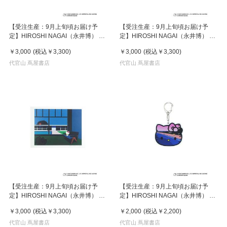
【受注生産：9月上旬頃お届け予
【受注生産：9月上旬頃お届け予
定】HIROSHI NAGAI（永井博） ×
定】HIROSHI NAGAI（永井博） ×
HELLO KITTY （ハローキティ） ポ
HELLO KITTY （ハローキティ） ポ
￥3,000
(税込
￥3,300
)
￥3,000
(税込
￥3,300
)
スター / KTHN-PT Untitled 2
スター / KTHN-PT Untitled 5
代官山 蔦屋書店
代官山 蔦屋書店
【受注生産：9月上旬頃お届け予
【受注生産：9月上旬頃お届け予
定】HIROSHI NAGAI（永井博） ×
定】HIROSHI NAGAI（永井博） ×
HELLO KITTY （ハローキティ） ポ
HELLO KITTY （ハローキティ）
￥3,000
(税込
￥3,300
)
￥2,000
(税込
￥2,200
)
スター / KTHN-PT Untitled 4
KEY HOLDER / KTHN-AKF Untitled
代官山 蔦屋書店
5
代官山 蔦屋書店