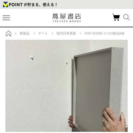
美術品
アート
現代日本美術
>
>
>
> POP SCOPE ラマの商品詳細
トップ