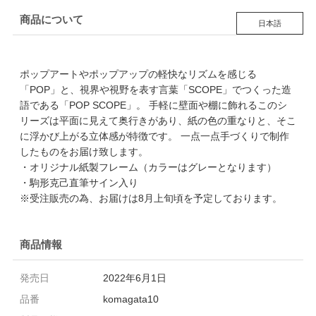
商品について
日本語
ポップアートやポップアップの軽快なリズムを感じる
「POP」と、視界や視野を表す言葉「SCOPE」でつくった造
語である「POP SCOPE」。 手軽に壁面や棚に飾れるこのシ
リーズは平面に見えて奥行きがあり、紙の色の重なりと、そこ
に浮かび上がる立体感が特徴です。 一点一点手づくりで制作
したものをお届け致します。
・オリジナル紙製フレーム（カラーはグレーとなります）
・駒形克己直筆サイン入り
※受注販売の為、お届けは8月上旬頃を予定しております。
商品情報
発売日
2022年6月1日
品番
komagata10