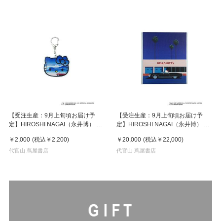
【受注生産：9月上旬頃お届け予
【受注生産：9月上旬頃お届け予
定】HIROSHI NAGAI（永井博） ×
定】HIROSHI NAGAI（永井博） ×
HELLO KITTY （ハローキティ）
HELLO KITTY （ハローキティ）
￥2,000
(税込
￥2,200
)
￥20,000
(税込
￥22,000
)
KEY HOLDER / KTHN-AKF Untitled
CANVAS PRINT / KTHN-CP
2
代官山 蔦屋書店
Untitled 1 ※通常商品との同時購入
代官山 蔦屋書店
不可