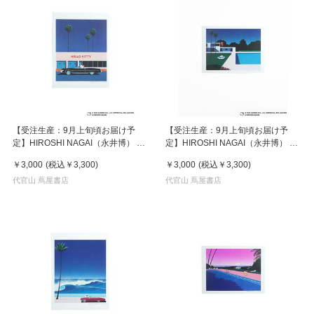
【受注生産：9月上旬頃お届け予
【受注生産：9月上旬頃お届け予
定】HIROSHI NAGAI（永井博） ×
定】HIROSHI NAGAI（永井博） ×
HELLO KITTY （ハローキティ） ポ
HELLO KITTY （ハローキティ） ポ
￥3,000
(税込
￥3,300
)
￥3,000
(税込
￥3,300
)
スター / KTHN-PT Untitled 1
スター / KTHN-PT Untitled 3
代官山 蔦屋書店
代官山 蔦屋書店