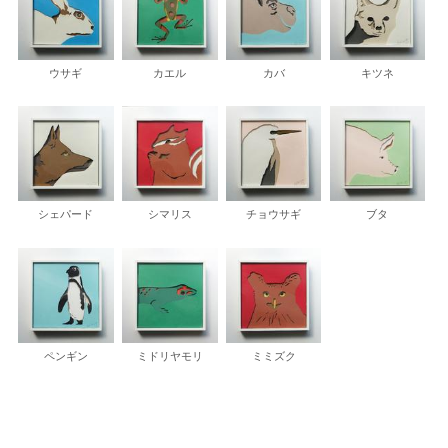
ウサギ
カエル
カバ
キツネ
シェパード
シマリス
チョウサギ
ブタ
ペンギン
ミドリヤモリ
ミミズク