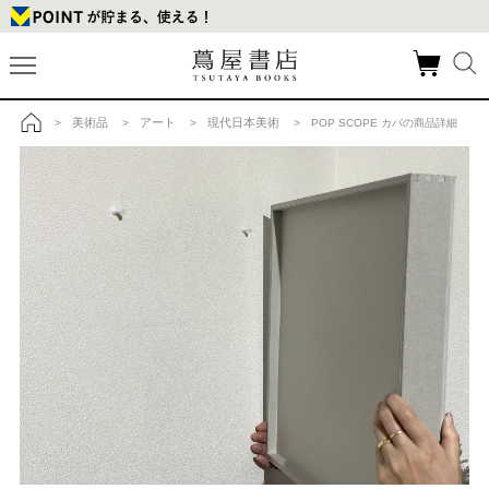
美術品
アート
現代日本美術
>
>
>
> POP SCOPE カバの商品詳細
トップ