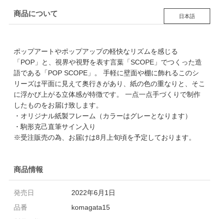
商品について
日本語
ポップアートやポップアップの軽快なリズムを感じる
「POP」と、視界や視野を表す言葉「SCOPE」でつくった造
語である「POP SCOPE」。 手軽に壁面や棚に飾れるこのシ
リーズは平面に見えて奥行きがあり、紙の色の重なりと、そこ
に浮かび上がる立体感が特徴です。 一点一点手づくりで制作
したものをお届け致します。
・オリジナル紙製フレーム（カラーはグレーとなります）
・駒形克己直筆サイン入り
※受注販売の為、お届けは8月上旬頃を予定しております。
商品情報
発売日
2022年6月1日
品番
komagata15