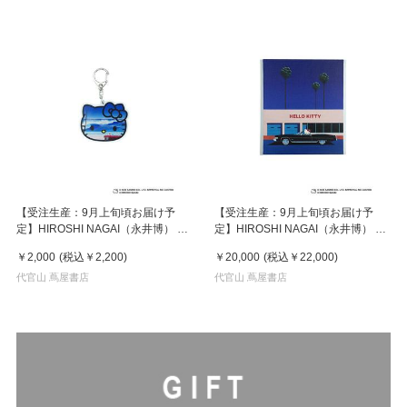
【受注生産：9月上旬頃お届け予
【受注生産：9月上旬頃お届け予
定】HIROSHI NAGAI（永井博） ×
定】HIROSHI NAGAI（永井博） ×
HELLO KITTY （ハローキティ）
HELLO KITTY （ハローキティ）
￥2,000
(税込
￥2,200
)
￥20,000
(税込
￥22,000
)
KEY HOLDER / KTHN-AKF Untitled
CANVAS PRINT / KTHN-CP
2
代官山 蔦屋書店
Untitled 1 ※通常商品との同時購入
代官山 蔦屋書店
不可