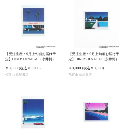
【受注生産：9月上旬頃お届け予
【受注生産：9月上旬頃お届け予
定】HIROSHI NAGAI（永井博） ×
定】HIROSHI NAGAI（永井博） ×
HELLO KITTY （ハローキティ） ポ
HELLO KITTY （ハローキティ） ポ
￥3,000
(税込
￥3,300
)
￥3,000
(税込
￥3,300
)
スター / KTHN-PT Untitled 1
スター / KTHN-PT Untitled 3
代官山 蔦屋書店
代官山 蔦屋書店