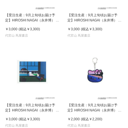
【受注生産：9月上旬頃お届け予
【受注生産：9月上旬頃お届け予
定】HIROSHI NAGAI（永井博） ×
定】HIROSHI NAGAI（永井博） ×
HELLO KITTY （ハローキティ） ポ
HELLO KITTY （ハローキティ） ポ
￥3,000
(税込
￥3,300
)
￥3,000
(税込
￥3,300
)
スター / KTHN-PT Untitled 2
スター / KTHN-PT Untitled 5
代官山 蔦屋書店
代官山 蔦屋書店
【受注生産：9月上旬頃お届け予
【受注生産：9月上旬頃お届け予
定】HIROSHI NAGAI（永井博） ×
定】HIROSHI NAGAI（永井博） ×
HELLO KITTY （ハローキティ） ポ
HELLO KITTY （ハローキティ）
￥3,000
(税込
￥3,300
)
￥2,000
(税込
￥2,200
)
スター / KTHN-PT Untitled 4
KEY HOLDER / KTHN-AKF Untitled
代官山 蔦屋書店
5
代官山 蔦屋書店