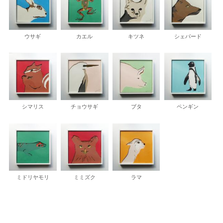
ウサギ
カエル
キツネ
シェパード
シマリス
チョウサギ
ブタ
ペンギン
ミドリヤモリ
ミミズク
ラマ